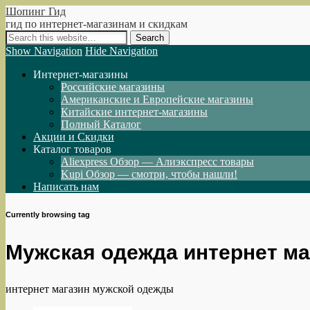
Шопинг Гид
гид по интернет-магазинам и скидкам
Show Navigation
Hide Navigation
Интернет-магазины
Российские магазины
Американские и Европейские магазины
Китайские интернет-магазины
Полный Каталог
Акции и Скидки
Каталог товаров
Aliexpress Обзор — Алиэкспресс товары
Kupi Обзор — смотри, чтобы нашли!
Написать нам
Currently browsing tag
Мужская одежда интернет ма
интернет магазин мужской одежды