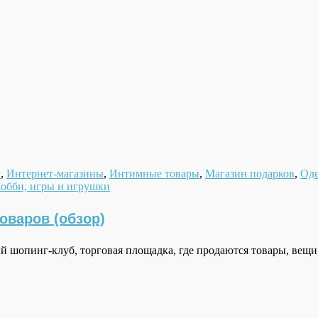
ы
,
Интернет-магазины
,
Интимные товары
,
Магазин подарков
,
Оде
обби, игры и игрушки
оваров (обзор)
ый шопинг-клуб, торговая площадка, где продаются товары, вещ