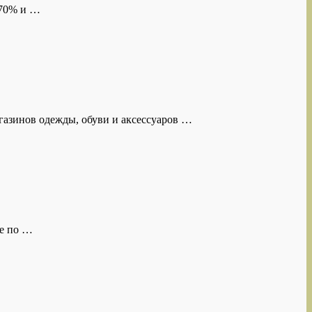
 70% и …
газинов одежды, обуви и аксессуаров …
се по …