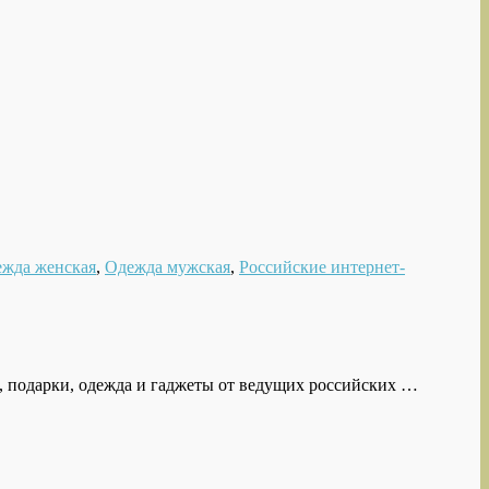
жда женская
,
Одежда мужская
,
Российские интернет-
и, подарки, одежда и гаджеты от ведущих российских …