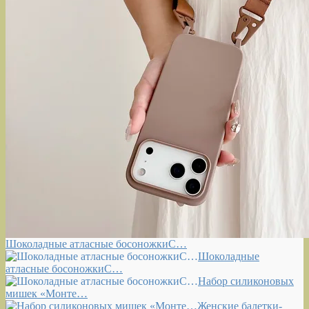
Шоколадные атласные босоножкиС…
Шоколадные
атласные босоножкиС…
Набор силиконовых
мишек «Монте…
Женские балетки-