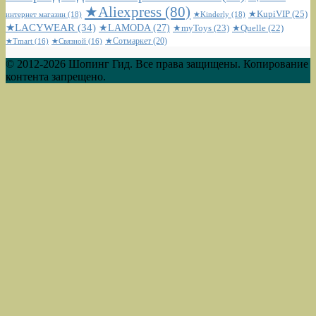
★Aliexpress
(80)
★KupiVIP
(25)
интернет магазин
(18)
★Kinderly
(18)
★LACYWEAR
(34)
★LAMODA
(27)
★myToys
(23)
★Quelle
(22)
★Сотмаркет
(20)
★Tmart
(16)
★Связной
(16)
© 2012-2026 Шопинг Гид. Все права защищены. Копирование
контента запрещено.