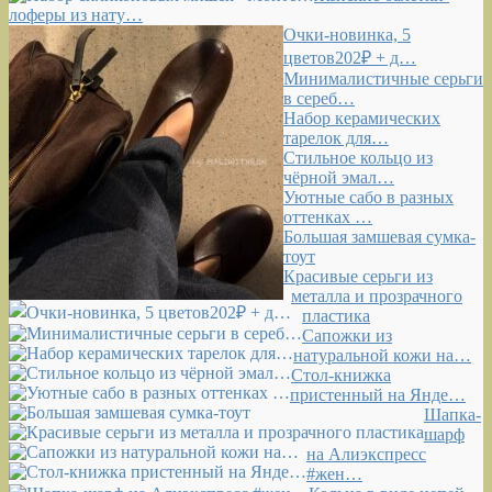
лоферы из нату…
Очки-новинка, 5
цветов202₽ + д…
Минималистичные серьги
в сереб…
Набор керамических
тарелок для…
Стильное кольцо из
чёрной эмал…
Уютные сабо в разных
оттенках …
Большая замшевая сумка-
тоут
Красивые серьги из
металла и прозрачного
пластика
Сапожки из
натуральной кожи на…
Стол-книжка
пристенный на Янде…
Шапка-
шарф
на Алиэкспресс
#жен…