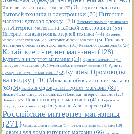
Интернет магазин
Интернет магазин аксессуаров
(32)
бытовой техники и электроники
(70)
Интернет
магазин детская одежда
(70)
Интернет магазин для красоты
Интернет магазин китайской электроники
(56)
(23)
Интернет магазин компьютерной техники
(44)
Интернет
Интернет
Интернет магазин телефоны
(24)
магазин спорттоваров
(22)
магазины с бесплатной доставкой
(31)
Каталоги одежды онлайн
(24)
Китайские интернет магазины
(128)
Купить в интернет магазине
(63)
Купить косметику в
интернет магазине
(30)
Купить
Купить мебель в интернет магазине
(18)
Купоны Промокоды
сумку в интернет магазине
(32)
на скидку
(110)
Мужская обувь интернет магазин
Мужская одежда интернет магазин
(80)
(63)
Новинки интернет магазин
(27)
Нижнее белье интернет магазин
(22)
Новости интернет магазинов
(41)
Новости
(25)
Подарки за
Покупки на Алиэкспресс
(46)
покупку в интернете
(24)
Российские интернет магазины
(271)
Сервис доставки Shopotam
(17)
Товары для активного отдыха
(19)
Товары для дома интернет магазин
(66)
Украшения