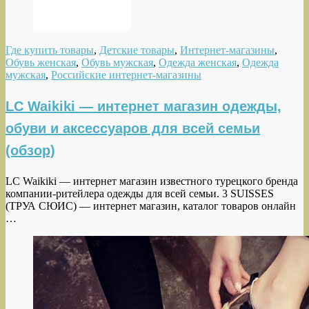
Где купить товары
,
Детские товары
,
Интернет-магазины
,
Обувь женская
,
Обувь мужская
,
Одежда женская
,
Одежда
мужская
,
Российские интернет-магазины
LC Waikiki — интернет магазин одежды,
обуви и аксессуаров для всей семьи
(обзор)
LC Waikiki — интернет магазин известного турецкого бренда
компании-ритейлера одежды для всей семьи. 3 SUISSES
(ТРУА СЮИС) — интернет магазин, каталог товаров онлайн
…