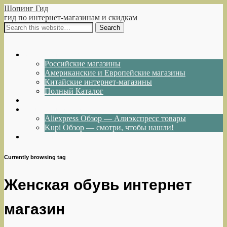
Шопинг Гид
гид по интернет-магазинам и скидкам
Show Navigation
Hide Navigation
Интернет-магазины
Российские магазины
Американские и Европейские магазины
Китайские интернет-магазины
Полный Каталог
Акции и Скидки
Каталог товаров
Aliexpress Обзор — Алиэкспресс товары
Kupi Обзор — смотри, чтобы нашли!
Написать нам
Currently browsing tag
Женская обувь интернет
магазин