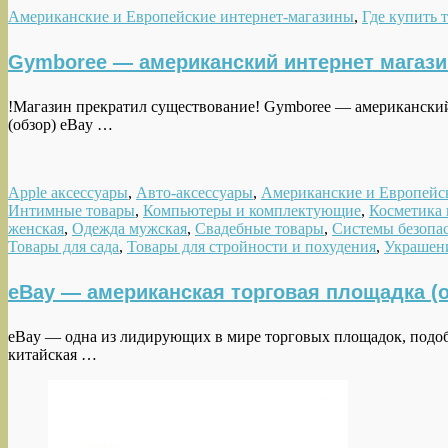
Американские и Европейские интернет-магазины
,
Где купить 
Gymboree — американский интернет магази
!Магазин прекратил существование! Gymboree — американски
(обзор) eBay …
Apple аксессуары
,
Авто-аксессуары
,
Американские и Европейс
Интимные товары
,
Компьютеры и комплектующие
,
Косметика
женская
,
Одежда мужская
,
Свадебные товары
,
Системы безопа
Товары для сада
,
Товары для стройности и похудения
,
Украшен
eBay — американская торговая площадка (о
eBay — одна из лидирующих в мире торговых площадок, подобн
китайская …