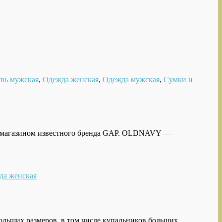
вь мужская
,
Одежда женская
,
Одежда мужская
,
Сумки и
им магазином известного бренда GAP. OLDNAVY —
да женская
ольших размеров, в том числе купальников больших …