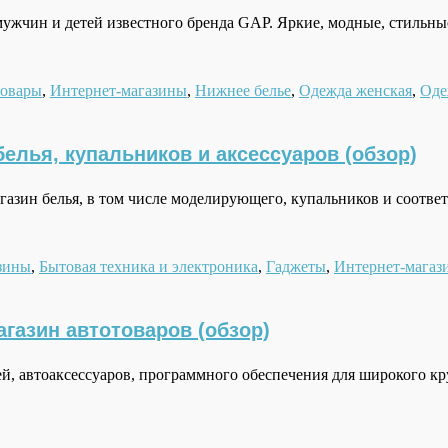
жчин и детей известного бренда GAP. Яркие, модные, стильны
товары
,
Интернет-магазины
,
Нижнее белье
,
Одежда женская
,
Оде
елья, купальников и аксессуаров (обзор)
газин белья, в том числе моделирующего, купальников и соотв
зины
,
Бытовая техника и электроника
,
Гаджеты
,
Интернет-магаз
агазин автотоваров (обзор)
ей, автоаксессуаров, программного обеспечения для широкого к