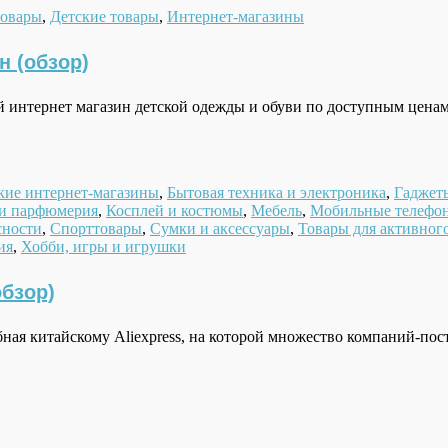
товары
,
Детские товары
,
Интернет-магазины
н (обзор)
й интернет магазин детской одежды и обуви по доступным це
кие интернет-магазины
,
Бытовая техника и электроника
,
Гаджет
 и парфюмерия
,
Косплей и костюмы
,
Мебель
,
Мобильные телефо
сности
,
Спорттовары
,
Сумки и аксессуары
,
Товары для активног
ия
,
Хобби, игры и игрушки
бзор)
ая китайскому Aliexpress, на которой множество компаний-пос