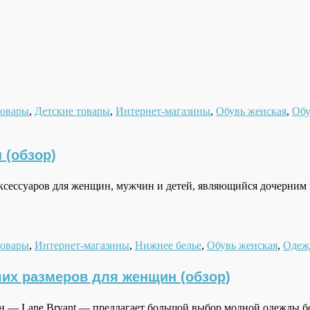
товары
,
Детские товары
,
Интернет-магазины
,
Обувь женская
,
Обу
 (обзор)
 аксессуаров для женщин, мужчин и детей, являющийся дочерн
товары
,
Интернет-магазины
,
Нижнее белье
,
Обувь женская
,
Одеж
ших размеров для женщин (обзор)
н — Lane Bryant — предлагает большой выбор модной одежды б