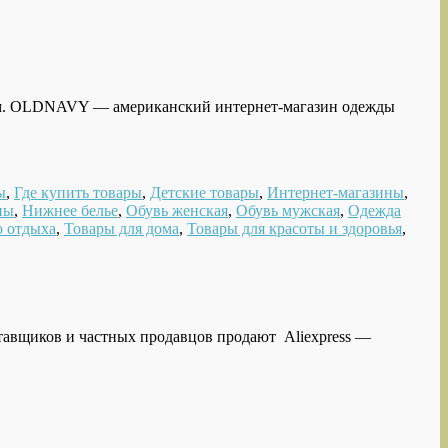
нам. OLDNAVY — американский интернет-магазин одежды
ы
,
Где купить товары
,
Детские товары
,
Интернет-магазины
,
ны
,
Нижнее белье
,
Обувь женская
,
Обувь мужская
,
Одежда
о отдыха
,
Товары для дома
,
Товары для красоты и здоровья
,
тавщиков и частных продавцов продают Aliexpress —