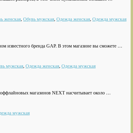
ь женская
,
Обувь мужская
,
Одежда женская
,
Одежда мужская
м известного бренда GAP. В этом магазине вы сможете …
вь мужская
,
Одежда женская
,
Одежда мужская
ть оффлайновых магазинов NEXT насчитывает около …
дежда мужская