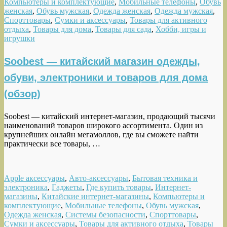
Компьютеры и комплектующие
,
Мобильные телефоны
,
Обувь
женская
,
Обувь мужская
,
Одежда женская
,
Одежда мужская
,
Спорттовары
,
Сумки и аксессуары
,
Товары для активного
отдыха
,
Товары для дома
,
Товары для сада
,
Хобби, игры и
игрушки
Soobest — китайский магазин одежды,
обуви, электроники и товаров для дома
(обзор)
Soobest — китайский интернет-магазин, продающий тысячи
наименований товаров широкого ассортимента. Один из
крупнейших онлайн мегамоллов, где вы сможете найти
практически все товары, …
Apple аксессуары
,
Авто-аксессуары
,
Бытовая техника и
электроника
,
Гаджеты
,
Где купить товары
,
Интернет-
магазины
,
Китайские интернет-магазины
,
Компьютеры и
комплектующие
,
Мобильные телефоны
,
Обувь мужская
,
Одежда женская
,
Системы безопасности
,
Спорттовары
,
Сумки и аксессуары
,
Товары для активного отдыха
,
Товары