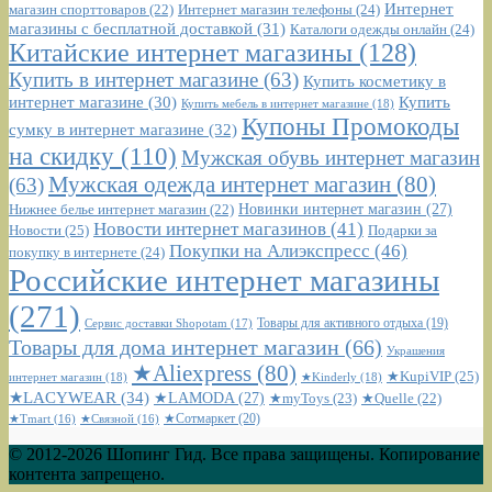
Интернет
Интернет магазин телефоны
(24)
магазин спорттоваров
(22)
магазины с бесплатной доставкой
(31)
Каталоги одежды онлайн
(24)
Китайские интернет магазины
(128)
Купить в интернет магазине
(63)
Купить косметику в
интернет магазине
(30)
Купить
Купить мебель в интернет магазине
(18)
Купоны Промокоды
сумку в интернет магазине
(32)
на скидку
(110)
Мужская обувь интернет магазин
Мужская одежда интернет магазин
(80)
(63)
Новинки интернет магазин
(27)
Нижнее белье интернет магазин
(22)
Новости интернет магазинов
(41)
Новости
(25)
Подарки за
Покупки на Алиэкспресс
(46)
покупку в интернете
(24)
Российские интернет магазины
(271)
Сервис доставки Shopotam
(17)
Товары для активного отдыха
(19)
Товары для дома интернет магазин
(66)
Украшения
★Aliexpress
(80)
★KupiVIP
(25)
интернет магазин
(18)
★Kinderly
(18)
★LACYWEAR
(34)
★LAMODA
(27)
★myToys
(23)
★Quelle
(22)
★Сотмаркет
(20)
★Tmart
(16)
★Связной
(16)
© 2012-2026 Шопинг Гид. Все права защищены. Копирование
контента запрещено.