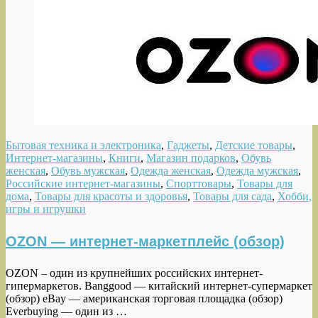
Бытовая техника и электроника
,
Гаджеты
,
Детские товары
,
Интернет-магазины
,
Книги
,
Магазин подарков
,
Обувь
женская
,
Обувь мужская
,
Одежда женская
,
Одежда мужская
,
Российские интернет-магазины
,
Спорттовары
,
Товары для
дома
,
Товары для красоты и здоровья
,
Товары для сада
,
Хобби,
игры и игрушки
OZON — интернет-маркетплейс (обзор)
OZON – один из крупнейших российских интернет-
гипермаркетов. Banggood — китайский интернет-супермаркет
(обзор) eBay — американская торговая площадка (обзор)
Everbuying — один из …