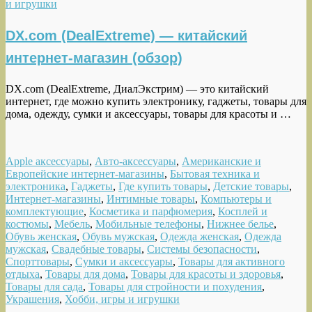
и игрушки
DX.com (DealExtreme) — китайский
интернет-магазин (обзор)
DX.com (DealExtreme, ДиалЭкстрим) — это китайский
интернет, где можно купить электронику, гаджеты, товары для
дома, одежду, сумки и аксессуары, товары для красоты и …
Apple аксессуары
,
Авто-аксессуары
,
Американские и
Европейские интернет-магазины
,
Бытовая техника и
электроника
,
Гаджеты
,
Где купить товары
,
Детские товары
,
Интернет-магазины
,
Интимные товары
,
Компьютеры и
комплектующие
,
Косметика и парфюмерия
,
Косплей и
костюмы
,
Мебель
,
Мобильные телефоны
,
Нижнее белье
,
Обувь женская
,
Обувь мужская
,
Одежда женская
,
Одежда
мужская
,
Свадебные товары
,
Системы безопасности
,
Спорттовары
,
Сумки и аксессуары
,
Товары для активного
отдыха
,
Товары для дома
,
Товары для красоты и здоровья
,
Товары для сада
,
Товары для стройности и похудения
,
Украшения
,
Хобби, игры и игрушки