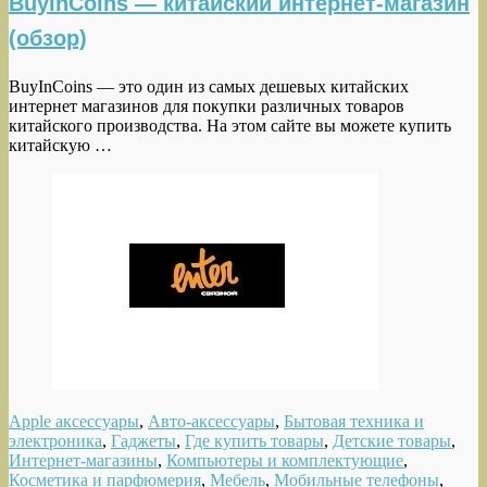
BuyInCoins — китайский интернет-магазин
(обзор)
BuyInCoins — это один из самых дешевых китайских
интернет магазинов для покупки различных товаров
китайского производства. На этом сайте вы можете купить
китайскую …
Apple аксессуары
,
Авто-аксессуары
,
Бытовая техника и
электроника
,
Гаджеты
,
Где купить товары
,
Детские товары
,
Интернет-магазины
,
Компьютеры и комплектующие
,
Косметика и парфюмерия
,
Мебель
,
Мобильные телефоны
,