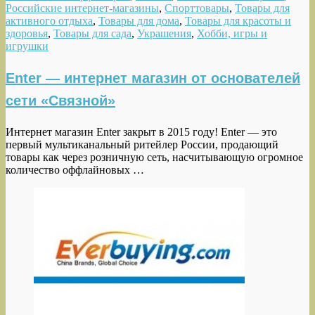
Российские интернет-магазины
,
Спорттовары
,
Товары для
активного отдыха
,
Товары для дома
,
Товары для красоты и
здоровья
,
Товары для сада
,
Украшения
,
Хобби, игры и
игрушки
Enter — интернет магазин от основателей
сети «Связной»
Интернет магазин Enter закрыт в 2015 году! Enter — это
первый мультиканальный ритейлер России, продающий
товары как через розничную сеть, насчитывающую огромное
количество оффлайновых …