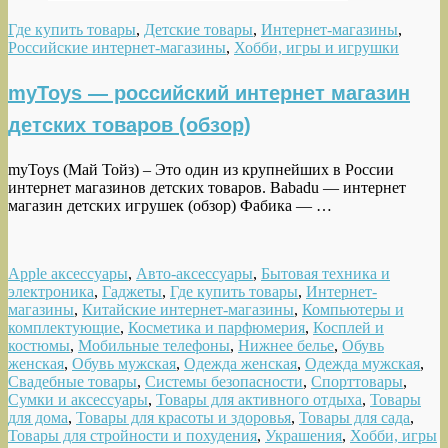
Где купить товары
,
Детские товары
,
Интернет-магазины
,
Российские интернет-магазины
,
Хобби, игры и игрушки
myToys — российский интернет магазин
детских товаров (обзор)
myToys (Май Тойз) – Это один из крупнейших в России
интернет магазинов детских товаров. Babadu — интернет
магазин детских игрушек (обзор) Фабика — …
Apple аксессуары
,
Авто-аксессуары
,
Бытовая техника и
электроника
,
Гаджеты
,
Где купить товары
,
Интернет-
магазины
,
Китайские интернет-магазины
,
Компьютеры и
комплектующие
,
Косметика и парфюмерия
,
Косплей и
костюмы
,
Мобильные телефоны
,
Нижнее белье
,
Обувь
женская
,
Обувь мужская
,
Одежда женская
,
Одежда мужская
,
Свадебные товары
,
Системы безопасности
,
Спорттовары
,
Сумки и аксессуары
,
Товары для активного отдыха
,
Товары
для дома
,
Товары для красоты и здоровья
,
Товары для сада
,
Товары для стройности и похудения
,
Украшения
,
Хобби, игры