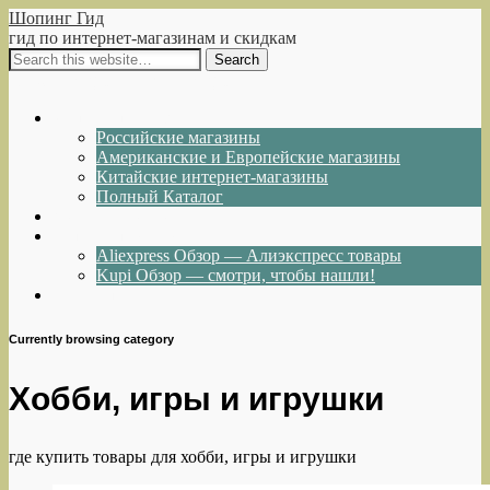
Шопинг Гид
гид по интернет-магазинам и скидкам
Show Navigation
Hide Navigation
Интернет-магазины
Российские магазины
Американские и Европейские магазины
Китайские интернет-магазины
Полный Каталог
Акции и Скидки
Каталог товаров
Aliexpress Обзор — Алиэкспресс товары
Kupi Обзор — смотри, чтобы нашли!
Написать нам
Currently browsing category
Хобби, игры и игрушки
где купить товары для хобби, игры и игрушки