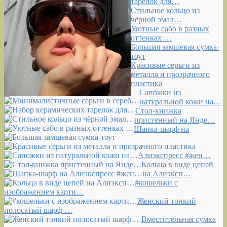
тарелок для…
Стильное кольцо из
чёрной эмал…
Уютные сабо в разных
оттенках …
Большая замшевая сумка-
тоут
Красивые серьги из
металла и прозрачного
пластика
Сапожки из
натуральной кожи на…
Стол-книжка
пристенный на Янде…
Шапка-шарф на
Алиэкспресс #жен…
Кольца в виде цепей
на Алиэксп…
#кошельки с
изображением карти…
Женский тонкий
полосатый шарф …
Вместительная сумка