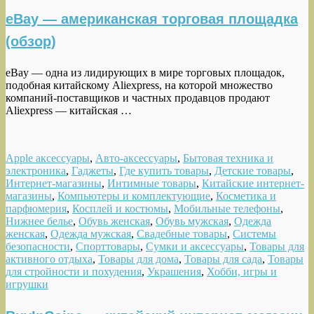
eBay — американская торговая площадка
(обзор)
eBay — одна из лидирующих в мире торговых площадок,
подобная китайскому Aliexpress, на которой множество
компаний-поставщиков и частных продавцов продают
Aliexpress — китайская …
Apple аксессуары
,
Авто-аксессуары
,
Бытовая техника и
электроника
,
Гаджеты
,
Где купить товары
,
Детские товары
,
Интернет-магазины
,
Интимные товары
,
Китайские интернет-
магазины
,
Компьютеры и комплектующие
,
Косметика и
парфюмерия
,
Косплей и костюмы
,
Мобильные телефоны
,
Нижнее белье
,
Обувь женская
,
Обувь мужская
,
Одежда
женская
,
Одежда мужская
,
Свадебные товары
,
Системы
безопасности
,
Спорттовары
,
Сумки и аксессуары
,
Товары для
активного отдыха
,
Товары для дома
,
Товары для сада
,
Товары
для стройности и похудения
,
Украшения
,
Хобби, игры и
игрушки