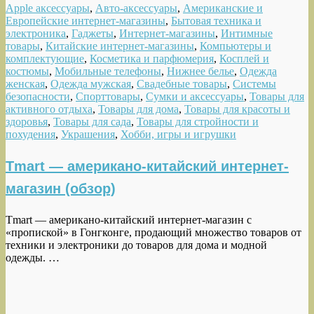
Apple аксессуары
,
Авто-аксессуары
,
Американские и
Европейские интернет-магазины
,
Бытовая техника и
электроника
,
Гаджеты
,
Интернет-магазины
,
Интимные
товары
,
Китайские интернет-магазины
,
Компьютеры и
комплектующие
,
Косметика и парфюмерия
,
Косплей и
костюмы
,
Мобильные телефоны
,
Нижнее белье
,
Одежда
женская
,
Одежда мужская
,
Свадебные товары
,
Системы
безопасности
,
Спорттовары
,
Сумки и аксессуары
,
Товары для
активного отдыха
,
Товары для дома
,
Товары для красоты и
здоровья
,
Товары для сада
,
Товары для стройности и
похудения
,
Украшения
,
Хобби, игры и игрушки
Tmart — американо-китайский интернет-
магазин (обзор)
Tmart — американо-китайский интернет-магазин с
«пропиской» в Гонгконге, продающий множество товаров от
техники и электроники до товаров для дома и модной
одежды. …