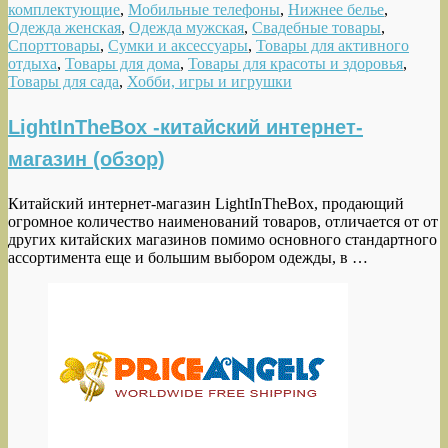
комплектующие
,
Мобильные телефоны
,
Нижнее белье
,
Одежда женская
,
Одежда мужская
,
Свадебные товары
,
Спорттовары
,
Сумки и аксессуары
,
Товары для активного
отдыха
,
Товары для дома
,
Товары для красоты и здоровья
,
Товары для сада
,
Хобби, игры и игрушки
LightInTheBox -китайский интернет-
магазин (обзор)
Китайский интернет-магазин LightInTheBox, продающий
огромное количество наименований товаров, отличается от от
других китайских магазинов помимо основного стандартного
ассортимента еще и большим выбором одежды, в …