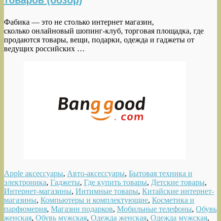
товаров (обзор)
Фабика — это не столько интернет магазин,
сколько онлайновый шопинг-клуб, торговая площадка, где
продаются товары, вещи, подарки, одежда и гаджеты от
ведущих российских …
Apple аксессуары
,
Авто-аксессуары
,
Бытовая техника и
электроника
,
Гаджеты
,
Где купить товары
,
Детские товары
,
Интернет-магазины
,
Интимные товары
,
Китайские интернет-
магазины
,
Компьютеры и комплектующие
,
Косметика и
парфюмерия
,
Магазин подарков
,
Мобильные телефоны
,
Обувь
женская
,
Обувь мужская
,
Одежда женская
,
Одежда мужская
,