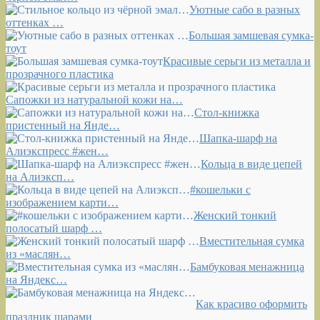
Уютные сабо в разных
оттенках …
Большая замшевая сумка-
тоут
Красивые серьги из металла и
прозрачного пластика
Сапожки из натуральной кожи на…
Стол-книжка
пристенный на Янде…
Шапка-шарф на
Алиэкспресс #жен…
Кольца в виде цепей
на Алиэксп…
#кошельки с
изображением карти…
Женский тонкий
полосатый шарф …
Вместительная сумка
из «маслян…
Бамбуковая менажница
на Яндекс…
Как красиво оформить
праздник шарами