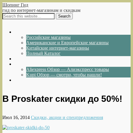
Шопинг Гид
гид по интернет-магазинам и скидкам
Show Navigation
Hide Navigation
Интернет-магазины
Российские магазины
Американские и Европейские магазины
Китайские интернет-магазины
Полный Каталог
Акции и Скидки
Каталог товаров
Aliexpress Обзор — Алиэкспресс товары
Kupi Обзор — смотри, чтобы нашли!
Написать нам
В Proskater скидки до 50%!
Июл 16, 2014
Скидки, акции и спецпредложения