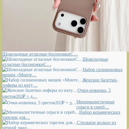
Шоколадные атласные босоножкиС…
Шоколадные
атласные босоножкиС…
Набор силиконовых
мишек «Монте…
Женские балетки-
лоферы из нату…
Очки-новинка, 5
цветов202₽ + д…
Минималистичные
серьги в сереб…
Набор керамических
тарелок для…
Стильное кольцо из
чёрной эмал…