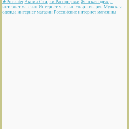
★Proskater
Акции Скидки Распродажи
Женская одежда
интернет магазин
Интернет магазин спорттоваров
Мужская
одежда интернет магазин
Российские интернет магазины