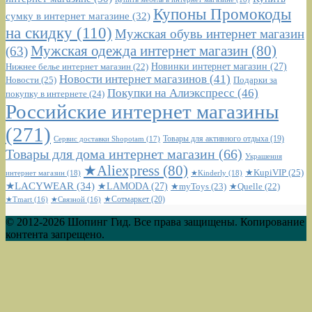
Купоны Промокоды
сумку в интернет магазине
(32)
на скидку
(110)
Мужская обувь интернет магазин
Мужская одежда интернет магазин
(80)
(63)
Новинки интернет магазин
(27)
Нижнее белье интернет магазин
(22)
Новости интернет магазинов
(41)
Новости
(25)
Подарки за
Покупки на Алиэкспресс
(46)
покупку в интернете
(24)
Российские интернет магазины
(271)
Сервис доставки Shopotam
(17)
Товары для активного отдыха
(19)
Товары для дома интернет магазин
(66)
Украшения
★Aliexpress
(80)
★KupiVIP
(25)
интернет магазин
(18)
★Kinderly
(18)
★LACYWEAR
(34)
★LAMODA
(27)
★myToys
(23)
★Quelle
(22)
★Сотмаркет
(20)
★Tmart
(16)
★Связной
(16)
© 2012-2026 Шопинг Гид. Все права защищены. Копирование
контента запрещено.