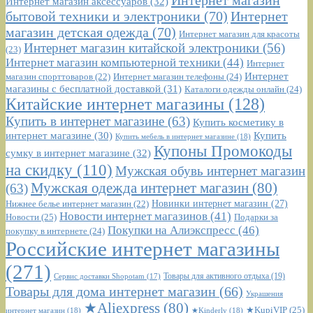
Интернет магазин аксессуаров
(32)
бытовой техники и электроники
(70)
Интернет
магазин детская одежда
(70)
Интернет магазин для красоты
Интернет магазин китайской электроники
(56)
(23)
Интернет магазин компьютерной техники
(44)
Интернет
Интернет
Интернет магазин телефоны
(24)
магазин спорттоваров
(22)
магазины с бесплатной доставкой
(31)
Каталоги одежды онлайн
(24)
Китайские интернет магазины
(128)
Купить в интернет магазине
(63)
Купить косметику в
интернет магазине
(30)
Купить
Купить мебель в интернет магазине
(18)
Купоны Промокоды
сумку в интернет магазине
(32)
на скидку
(110)
Мужская обувь интернет магазин
Мужская одежда интернет магазин
(80)
(63)
Новинки интернет магазин
(27)
Нижнее белье интернет магазин
(22)
Новости интернет магазинов
(41)
Новости
(25)
Подарки за
Покупки на Алиэкспресс
(46)
покупку в интернете
(24)
Российские интернет магазины
(271)
Сервис доставки Shopotam
(17)
Товары для активного отдыха
(19)
Товары для дома интернет магазин
(66)
Украшения
★Aliexpress
(80)
★KupiVIP
(25)
интернет магазин
(18)
★Kinderly
(18)