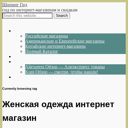
Шопинг Гид
гид по интернет-магазинам и скидкам
Show Navigation
Hide Navigation
Интернет-магазины
Российские магазины
Американские и Европейские магазины
Китайские интернет-магазины
Полный Каталог
Акции и Скидки
Каталог товаров
Aliexpress Обзор — Алиэкспресс товары
Kupi Обзор — смотри, чтобы нашли!
Написать нам
Currently browsing tag
Женская одежда интернет
магазин