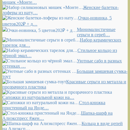
мишек «Монте…
Женские балетки-
лоферы из нату…
Очки-новинка, 5
цветов202₽ + д…
Минималистичные
серьги в сереб…
Набор керамических
тарелок для…
Стильное кольцо из
чёрной эмал…
Уютные сабо в разных
оттенках …
Большая замшевая сумка-
тоут
Красивые серьги из металла и
прозрачного пластика
Сапожки из натуральной кожи на…
Стол-книжка
пристенный на Янде…
Шапка-шарф на
Алиэкспресс #жен…
Кольца в виде цепей
на Алиэксп…