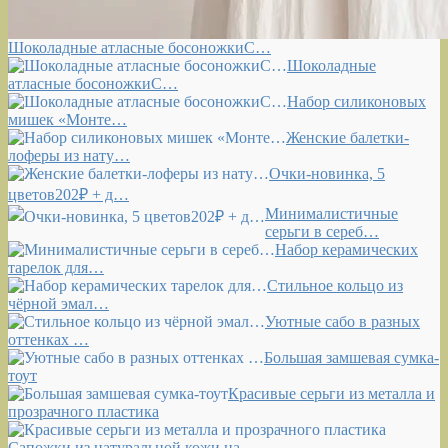
Шоколадные атласные босоножкиС…
Шоколадные
атласные босоножкиС…
Набор силиконовых
мишек «Монте…
Женские балетки-
лоферы из нату…
Очки-новинка, 5
цветов202₽ + д…
Минималистичные
серьги в сереб…
Набор керамических
тарелок для…
Стильное кольцо из
чёрной эмал…
Уютные сабо в разных
оттенках …
Большая замшевая сумка-
тоут
Красивые серьги из металла и
прозрачного пластика
Сапожки из натуральной кожи на…