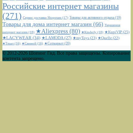
Российские интернет магазины
(271)
Сервис доставки Shopotam
(17)
Товары для активного отдыха
(19)
Товары для дома интернет магазин
(66)
Украшения
★Aliexpress
(80)
★KupiVIP
(25)
интернет магазин
(18)
★Kinderly
(18)
★LACYWEAR
(34)
★LAMODA
(27)
★myToys
(23)
★Quelle
(22)
★Сотмаркет
(20)
★Tmart
(16)
★Связной
(16)
© 2012-2026 Шопинг Гид. Все права защищены. Копирование
контента запрещено.