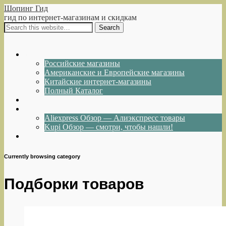
Шопинг Гид
гид по интернет-магазинам и скидкам
Show Navigation
Hide Navigation
Интернет-магазины
Российские магазины
Американские и Европейские магазины
Китайские интернет-магазины
Полный Каталог
Акции и Скидки
Каталог товаров
Aliexpress Обзор — Алиэкспресс товары
Kupi Обзор — смотри, чтобы нашли!
Написать нам
Currently browsing category
Подборки товаров