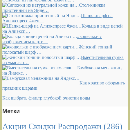
Стол-книжка
пристенный на Янде…
Шапка-шарф на
Алиэкспресс #жен…
Кольца в виде цепей
на Алиэксп…
#кошельки с
изображением карти…
Женский тонкий
полосатый шарф …
Вместительная сумка
из «маслян…
Бамбуковая менажница
на Яндекс…
Как красиво оформить
праздник шарами
Как выбрать фильтр глубокой очистки воды
Метки
Акции Скидки Распродажи
(286)