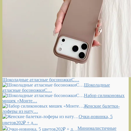
Шоколадные атласные босоножкиС…
Шоколадные
атласные босоножкиС…
Набор силиконовых
мишек «Монте…
Женские балетки-
лоферы из нату…
Очки-новинка, 5
цветов202₽ + д…
Минималистичные