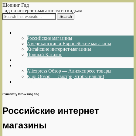
Шопинг Гид
гид по интернет-магазинам и скидкам
Show Navigation
Hide Navigation
Интернет-магазины
Российские магазины
Американские и Европейские магазины
Китайские интернет-магазины
Полный Каталог
Акции и Скидки
Каталог товаров
Aliexpress Обзор — Алиэкспресс товары
Kupi Обзор — смотри, чтобы нашли!
Написать нам
Currently browsing tag
Российские интернет
магазины