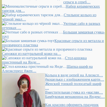
серьги в сереб…
Набор керамических
тарелок для…
Стильное кольцо из
чёрной эмал…
Уютные сабо в разных
оттенках …
Большая замшевая сумка-
тоут
Красивые серьги из металла и
прозрачного пластика
Сапожки из натуральной кожи на…
Стол-книжка
пристенный на Янде…
Шапка-шарф на
Алиэкспресс #жен…
Кольца в виде цепей на Алиэксп…
#кошельки с изображением карти…
Женский тонкий полосатый шарф
…
Вместительная сумка из «маслян…
Бамбуковая менажница на Яндекс…
Как красиво оформить праздник