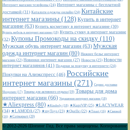
Интернет магазины с бесплатной
Интернет магазин телефоны
(24)
Китайские
доставкой
(31)
Каталоги одежды онлайн
(24)
интернет магазины
(128)
Купить в интернет
магазине
(63)
Купить косметику в интернет магазине
(30)
Купить сумку в интернет магазине
Купить мебель в интернет магазине
(18)
Купоны Промокоды на скидку
(110)
(32)
Мужская
Мужская обувь интернет магазин
(63)
одежда интернет магазин
(80)
Нижнее белье интернет
Новости
Новинки интернет магазин
(27)
Новости
(25)
магазин
(22)
интернет магазинов
(41)
Подарки за покупку в интернете
(24)
Российские
Покупки на Алиэкспресс
(46)
интернет магазины
(271)
Сервис доставки
Товары для дома
Shopotam
(17)
Товары для активного отдыха
(19)
интернет магазин
(66)
Украшения интернет магазин
(18)
★Aliexpress
(80)
★LACYWEAR
★KupiVIP
(25)
★Kinderly
(18)
(34)
★LAMODA
(27)
★myToys
(23)
★Quelle
(22)
★Tmart
(16)
★Связной
★Сотмаркет
(20)
(16)
© 2012-2026 Шопинг Гид. Все права защищены. Копирование