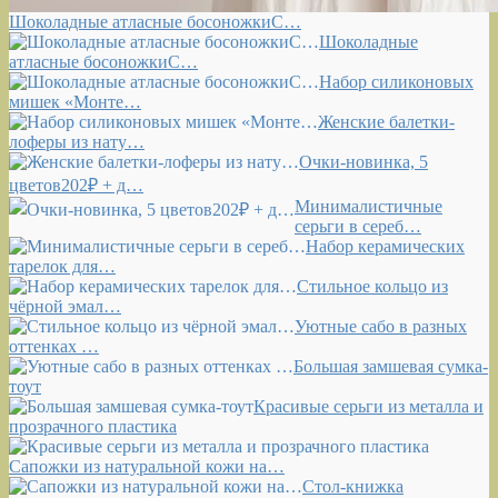
Шоколадные атласные босоножкиС…
Шоколадные
атласные босоножкиС…
Набор силиконовых
мишек «Монте…
Женские балетки-
лоферы из нату…
Очки-новинка, 5
цветов202₽ + д…
Минималистичные
серьги в сереб…
Набор керамических
тарелок для…
Стильное кольцо из
чёрной эмал…
Уютные сабо в разных
оттенках …
Большая замшевая сумка-
тоут
Красивые серьги из металла и
прозрачного пластика
Сапожки из натуральной кожи на…
Стол-книжка