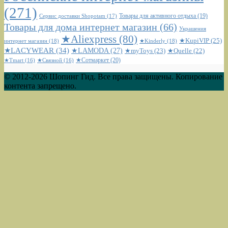
(271)
Сервис доставки Shopotam
(17)
Товары для активного отдыха
(19)
Товары для дома интернет магазин
(66)
Украшения
★Aliexpress
(80)
★KupiVIP
(25)
интернет магазин
(18)
★Kinderly
(18)
★LACYWEAR
(34)
★LAMODA
(27)
★myToys
(23)
★Quelle
(22)
★Сотмаркет
(20)
★Tmart
(16)
★Связной
(16)
© 2012-2026 Шопинг Гид. Все права защищены. Копирование
контента запрещено.