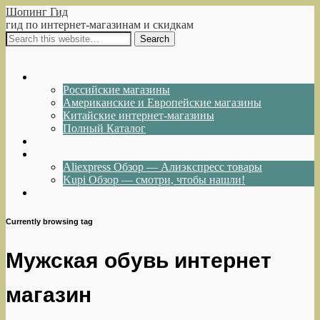
Шопинг Гид
гид по интернет-магазинам и скидкам
Show Navigation
Hide Navigation
Интернет-магазины
Российские магазины
Американские и Европейские магазины
Китайские интернет-магазины
Полный Каталог
Акции и Скидки
Каталог товаров
Aliexpress Обзор — Алиэкспресс товары
Kupi Обзор — смотри, чтобы нашли!
Написать нам
Currently browsing tag
Мужская обувь интернет
магазин