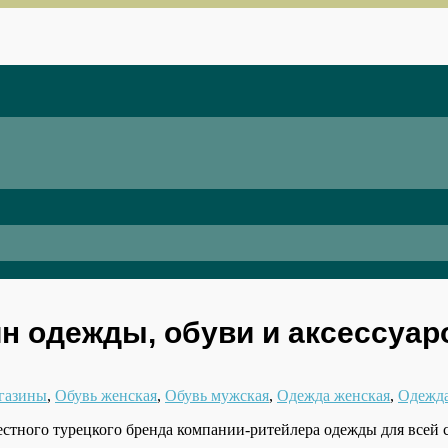
ин одежды, обуви и аксессуар
газины
,
Обувь женская
,
Обувь мужская
,
Одежда женская
,
Одежда
естного турецкого бренда компании-ритейлера одежды для всей 