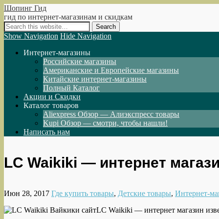
Шопинг Гид
гид по интернет-магазинам и скидкам
Show Navigation
Hide Navigation
Интернет-магазины
Российские магазины
Американские и Европейские магазины
Китайские интернет-магазины
Полный Каталог
Акции и Скидки
Каталог товаров
Aliexpress Обзор — Алиэкспресс товары
Kupi Обзор — смотри, чтобы нашли!
Написать нам
LC Waikiki — интернет магаз
Июн 28, 2017
Где купить товары
,
Детские товары
,
Интернет-ма
LC Waikiki — интернет магазин изв