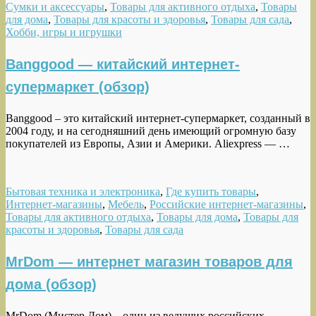
Сумки и аксессуары
,
Товары для активного отдыха
,
Товары
для дома
,
Товары для красоты и здоровья
,
Товары для сада
,
Хобби, игры и игрушки
Banggood — китайский интернет-
супермаркет (обзор)
Banggood – это китайский интернет-супермаркет, созданный в
2004 году, и на сегодняшний день имеющий огромную базу
покупателей из Европы, Азии и Америки. Aliexpress — …
Бытовая техника и электроника
,
Где купить товары
,
Интернет-магазины
,
Мебель
,
Российские интернет-магазины
,
Товары для активного отдыха
,
Товары для дома
,
Товары для
красоты и здоровья
,
Товары для сада
MrDom — интернет магазин товаров для
дома (обзор)
MrDom (Мистер Дом) – один из ведущих российских