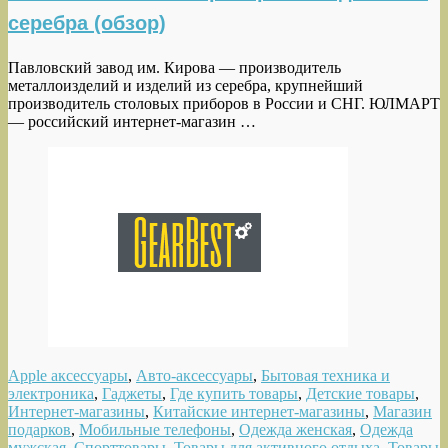
серебра (обзор)
Павловский завод им. Кирова — производитель
металлоизделий и изделий из серебра, крупнейший
производитель столовых приборов в России и СНГ. ЮЛМАРТ
— российский интернет-магазин …
Apple аксессуары
,
Авто-аксессуары
,
Бытовая техника и
электроника
,
Гаджеты
,
Где купить товары
,
Детские товары
,
Интернет-магазины
,
Китайские интернет-магазины
,
Магазин
подарков
,
Мобильные телефоны
,
Одежда женская
,
Одежда
мужская
,
Спорттовары
,
Товары для активного отдыха
,
Товары