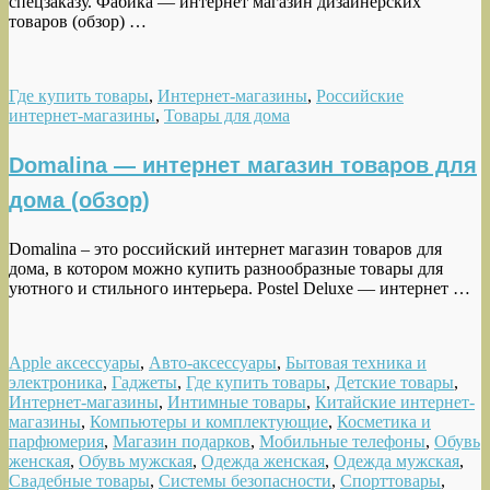
спецзаказу. Фабика — интернет магазин дизайнерских
товаров (обзор) …
Где купить товары
,
Интернет-магазины
,
Российские
интернет-магазины
,
Товары для дома
Domalina — интернет магазин товаров для
дома (обзор)
Domalina – это российский интернет магазин товаров для
дома, в котором можно купить разнообразные товары для
уютного и стильного интерьера. Postel Deluxe — интернет …
Apple аксессуары
,
Авто-аксессуары
,
Бытовая техника и
электроника
,
Гаджеты
,
Где купить товары
,
Детские товары
,
Интернет-магазины
,
Интимные товары
,
Китайские интернет-
магазины
,
Компьютеры и комплектующие
,
Косметика и
парфюмерия
,
Магазин подарков
,
Мобильные телефоны
,
Обувь
женская
,
Обувь мужская
,
Одежда женская
,
Одежда мужская
,
Свадебные товары
,
Системы безопасности
,
Спорттовары
,