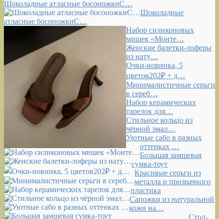
Шоколадные атласные босоножкиС…
Шоколадные
атласные босоножкиС…
Набор силиконовых
мишек «Монте…
Женские балетки-лоферы
из нату…
Очки-новинка, 5
цветов202₽ + д…
Минималистичные серьги
в сереб…
Набор керамических
тарелок для…
Стильное кольцо из
чёрной эмал…
Уютные сабо в разных
оттенках …
Большая замшевая
сумка-тоут
Красивые серьги из
металла и прозрачного
пластика
Сапожки из натуральной
кожи на…
Стол-