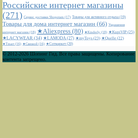
Российские интернет магазины
(271)
Сервис доставки Shopotam
(17)
Товары для активного отдыха
(19)
Товары для дома интернет магазин
(66)
Украшения
★Aliexpress
(80)
★KupiVIP
(25)
интернет магазин
(18)
★Kinderly
(18)
★LACYWEAR
(34)
★LAMODA
(27)
★myToys
(23)
★Quelle
(22)
★Сотмаркет
(20)
★Tmart
(16)
★Связной
(16)
© 2012-2026 Шопинг Гид. Все права защищены. Копирование
контента запрещено.