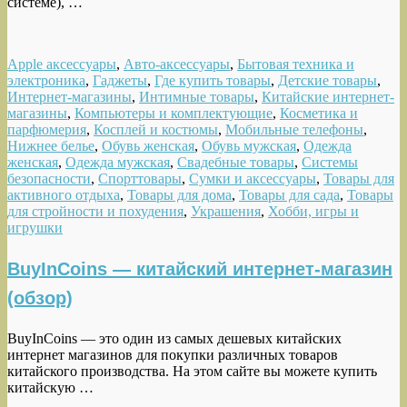
системе), …
Apple аксессуары
,
Авто-аксессуары
,
Бытовая техника и
электроника
,
Гаджеты
,
Где купить товары
,
Детские товары
,
Интернет-магазины
,
Интимные товары
,
Китайские интернет-
магазины
,
Компьютеры и комплектующие
,
Косметика и
парфюмерия
,
Косплей и костюмы
,
Мобильные телефоны
,
Нижнее белье
,
Обувь женская
,
Обувь мужская
,
Одежда
женская
,
Одежда мужская
,
Свадебные товары
,
Системы
безопасности
,
Спорттовары
,
Сумки и аксессуары
,
Товары для
активного отдыха
,
Товары для дома
,
Товары для сада
,
Товары
для стройности и похудения
,
Украшения
,
Хобби, игры и
игрушки
BuyInCoins — китайский интернет-магазин
(обзор)
BuyInCoins — это один из самых дешевых китайских
интернет магазинов для покупки различных товаров
китайского производства. На этом сайте вы можете купить
китайскую …