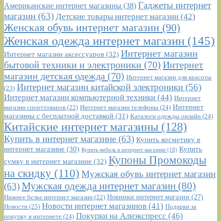
Гаджеты интернет
Американские интернет магазины
(38)
магазин
(63)
Детские товары интернет магазин
(42)
Женская обувь интернет магазин
(90)
Женская одежда интернет магазин
(145)
Интернет магазин
Интернет магазин аксессуаров
(32)
бытовой техники и электроники
(70)
Интернет
магазин детская одежда
(70)
Интернет магазин для красоты
Интернет магазин китайской электроники
(56)
(23)
Интернет магазин компьютерной техники
(44)
Интернет
Интернет
Интернет магазин телефоны
(24)
магазин спорттоваров
(22)
магазины с бесплатной доставкой
(31)
Каталоги одежды онлайн
(24)
Китайские интернет магазины
(128)
Купить в интернет магазине
(63)
Купить косметику в
интернет магазине
(30)
Купить
Купить мебель в интернет магазине
(18)
Купоны Промокоды
сумку в интернет магазине
(32)
на скидку
(110)
Мужская обувь интернет магазин
Мужская одежда интернет магазин
(80)
(63)
Новинки интернет магазин
(27)
Нижнее белье интернет магазин
(22)
Новости интернет магазинов
(41)
Новости
(25)
Подарки за
Покупки на Алиэкспресс
(46)
покупку в интернете
(24)