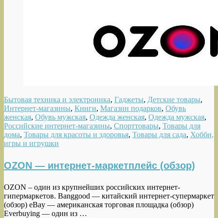
Бытовая техника и электроника
,
Гаджеты
,
Детские товары
,
Интернет-магазины
,
Книги
,
Магазин подарков
,
Обувь
женская
,
Обувь мужская
,
Одежда женская
,
Одежда мужская
,
Российские интернет-магазины
,
Спорттовары
,
Товары для
дома
,
Товары для красоты и здоровья
,
Товары для сада
,
Хобби,
игры и игрушки
OZON — интернет-маркетплейс (обзор)
OZON – один из крупнейших российских интернет-
гипермаркетов. Banggood — китайский интернет-супермаркет
(обзор) eBay — американская торговая площадка (обзор)
Everbuying — один из …