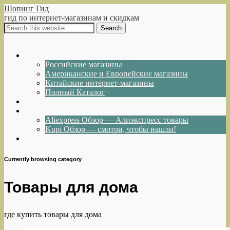
Шопинг Гид
гид по интернет-магазинам и скидкам
Show Navigation
Hide Navigation
Интернет-магазины
Российские магазины
Американские и Европейские магазины
Китайские интернет-магазины
Полный Каталог
Акции и Скидки
Каталог товаров
Aliexpress Обзор — Алиэкспресс товары
Kupi Обзор — смотри, чтобы нашли!
Написать нам
Currently browsing category
Товары для дома
где купить товары для дома