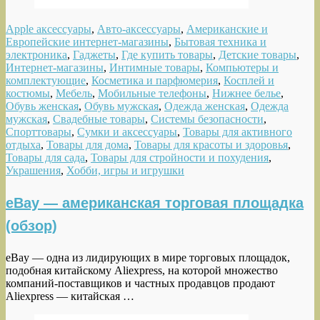
Apple аксессуары
,
Авто-аксессуары
,
Американские и
Европейские интернет-магазины
,
Бытовая техника и
электроника
,
Гаджеты
,
Где купить товары
,
Детские товары
,
Интернет-магазины
,
Интимные товары
,
Компьютеры и
комплектующие
,
Косметика и парфюмерия
,
Косплей и
костюмы
,
Мебель
,
Мобильные телефоны
,
Нижнее белье
,
Обувь женская
,
Обувь мужская
,
Одежда женская
,
Одежда
мужская
,
Свадебные товары
,
Системы безопасности
,
Спорттовары
,
Сумки и аксессуары
,
Товары для активного
отдыха
,
Товары для дома
,
Товары для красоты и здоровья
,
Товары для сада
,
Товары для стройности и похудения
,
Украшения
,
Хобби, игры и игрушки
eBay — американская торговая площадка
(обзор)
eBay — одна из лидирующих в мире торговых площадок,
подобная китайскому Aliexpress, на которой множество
компаний-поставщиков и частных продавцов продают
Aliexpress — китайская …