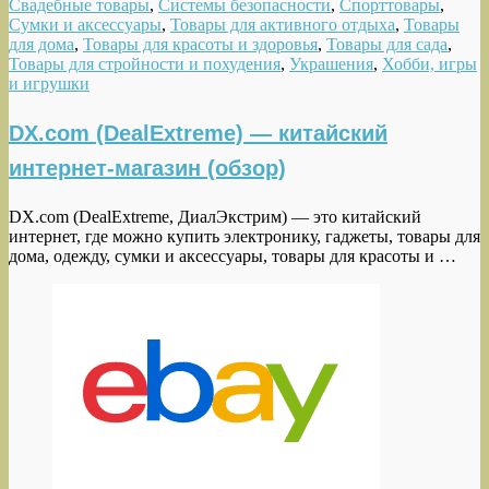
Свадебные товары
,
Системы безопасности
,
Спорттовары
,
Сумки и аксессуары
,
Товары для активного отдыха
,
Товары
для дома
,
Товары для красоты и здоровья
,
Товары для сада
,
Товары для стройности и похудения
,
Украшения
,
Хобби, игры
и игрушки
DX.com (DealExtreme) — китайский
интернет-магазин (обзор)
DX.com (DealExtreme, ДиалЭкстрим) — это китайский
интернет, где можно купить электронику, гаджеты, товары для
дома, одежду, сумки и аксессуары, товары для красоты и …