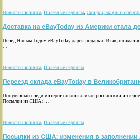
Новости шопинга
,
Полезные сервисы
,
Скидки, акции и спецп
Доставка на eBayToday из Америки стала д
Перед Новым Годом eBayToday дарит подарки! Итак, внимани
…
Новости шопинга
,
Полезные сервисы
Переезд склада eBayToday в Великобритан
Популярный среди интернет-шопоголиков российский интернет-
Посылки из США: …
Новости шопинга
,
Полезные сервисы
Посылки из США: изменения в заполнении