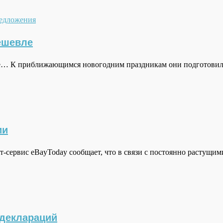
редложения
ешевле
е… К приближающимся новогодним праздникам они подготовили
ии
сервис eBayToday сообщает, что в связи с постоянно растущим
 деклараций