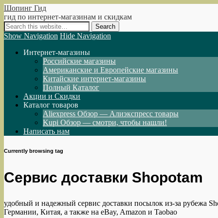
Шопинг Гид
гид по интернет-магазинам и скидкам
Show Navigation
Hide Navigation
Интернет-магазины
Российские магазины
Американские и Европейские магазины
Китайские интернет-магазины
Полный Каталог
Акции и Скидки
Каталог товаров
Aliexpress Обзор — Алиэкспресс товары
Kupi Обзор — смотри, чтобы нашли!
Написать нам
Currently browsing tag
Сервис доставки Shopotam
удобный и надежный сервис доставки посылок из-за рубежа Sh
Германии, Китая, а также на eBay, Amazon и Taobao