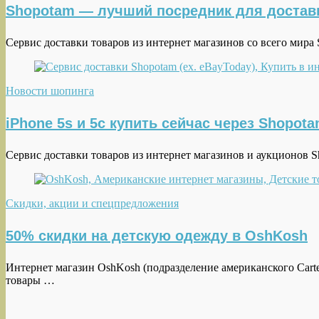
Shopotam — лучший посредник для достав
Сервис доставки товаров из интернет магазинов со всего мира
Новости шопинга
iPhone 5s и 5с купить сейчас через Shopot
Сервис доставки товаров из интернет магазинов и аукционов S
Скидки, акции и спецпредложения
50% скидки на детскую одежду в OshKosh
Интернет магазин OshKosh (подразделение американского Cart
товары …