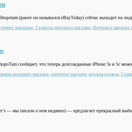
ки
 Shopotam (ранее он назывался eBayToday) сейчас выходит на л
am
hopoTam сообщает, что теперь долгожданные iPhone 5s и 5с мож
er’s — мы писали о нем недавно) — предлагает прекрасный выбо