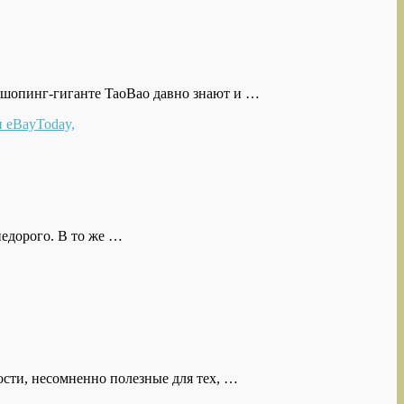
м шопинг-гиганте TaoBao давно знают и …
недорого. В то же …
ости, несомненно полезные для тех, …