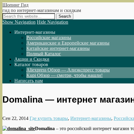
Шопинг Гид
гид по интернет-магазинам и скидкам
Show Navigation
Hide Navigation
Интернет-магазины
Российские магазины
Американские и Европейские магазины
Китайские интернет-магазины
Полный Каталог
Акции и Скидки
Каталог товаров
Aliexpress Обзор — Алиэкспресс товары
Kupi Обзор — смотри, чтобы нашли!
Написать нам
Domalina — интернет магазин
Сен 22, 2014
Где купить товары
,
Интернет-магазины
,
Российск
Domalina
– это российский интернет магазин т