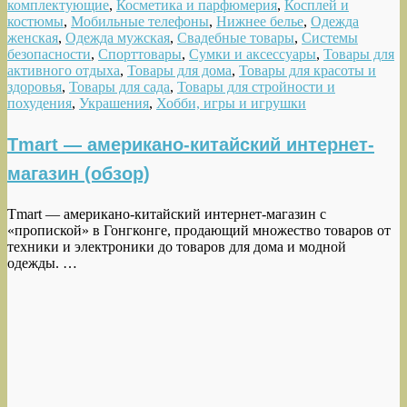
комплектующие
,
Косметика и парфюмерия
,
Косплей и
костюмы
,
Мобильные телефоны
,
Нижнее белье
,
Одежда
женская
,
Одежда мужская
,
Свадебные товары
,
Системы
безопасности
,
Спорттовары
,
Сумки и аксессуары
,
Товары для
активного отдыха
,
Товары для дома
,
Товары для красоты и
здоровья
,
Товары для сада
,
Товары для стройности и
похудения
,
Украшения
,
Хобби, игры и игрушки
Tmart — американо-китайский интернет-
магазин (обзор)
Tmart — американо-китайский интернет-магазин с
«пропиской» в Гонгконге, продающий множество товаров от
техники и электроники до товаров для дома и модной
одежды. …