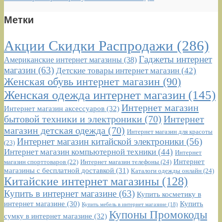
Метки
Акции Скидки Распродажи
(286)
Гаджеты интернет
Американские интернет магазины
(38)
магазин
(63)
Детские товары интернет магазин
(42)
Женская обувь интернет магазин
(90)
Женская одежда интернет магазин
(145)
Интернет магазин
Интернет магазин аксессуаров
(32)
бытовой техники и электроники
(70)
Интернет
магазин детская одежда
(70)
Интернет магазин для красоты
Интернет магазин китайской электроники
(56)
(23)
Интернет магазин компьютерной техники
(44)
Интернет
Интернет
Интернет магазин телефоны
(24)
магазин спорттоваров
(22)
магазины с бесплатной доставкой
(31)
Каталоги одежды онлайн
(24)
Китайские интернет магазины
(128)
Купить в интернет магазине
(63)
Купить косметику в
интернет магазине
(30)
Купить
Купить мебель в интернет магазине
(18)
Купоны Промокоды
сумку в интернет магазине
(32)