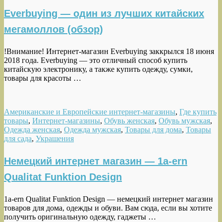
Everbuying — один из лучших китайских
мегамоллов (обзор)
!Внимание! Интернет-магазин Everbuying заккрылся 18 июня
2018 года. Everbuying — это отличный способ купить
китайскую электронику, а также купить одежду, сумки,
товары для красоты …
Американские и Европейские интернет-магазины
,
Где купить
товары
,
Интернет-магазины
,
Обувь женская
,
Обувь мужская
,
Одежда женская
,
Одежда мужская
,
Товары для дома
,
Товары
для сада
,
Украшения
Немецкий интернет магазин — 1a-ern
Qualitat Funktion Design
1a-ern Qualitat Funktion Design — немецкий интернет магазин
товаров для дома, одежды и обуви. Вам сюда, если вы хотите
получить оригинальную одежду, гаджеты …