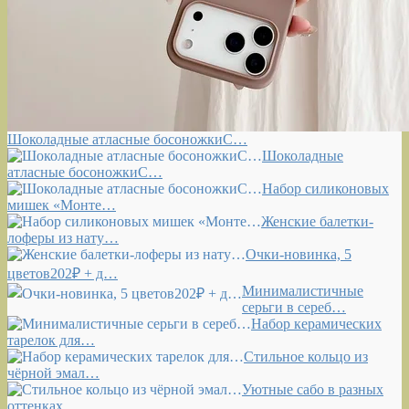
Шоколадные атласные босоножкиС…
Шоколадные
атласные босоножкиС…
Набор силиконовых
мишек «Монте…
Женские балетки-
лоферы из нату…
Очки-новинка, 5
цветов202₽ + д…
Минималистичные
серьги в сереб…
Набор керамических
тарелок для…
Стильное кольцо из
чёрной эмал…
Уютные сабо в разных
оттенках …