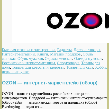
Бытовая техника и электроника
,
Гаджеты
,
Детские товары
,
Интернет-магазины
,
Книги
,
Магазин подарков
,
Обувь
женская
,
Обувь мужская
,
Одежда женская
,
Одежда мужская
,
Российские интернет-магазины
,
Спорттовары
,
Товары для
дома
,
Товары для красоты и здоровья
,
Товары для сада
,
Хобби,
игры и игрушки
OZON — интернет-маркетплейс (обзор)
OZON – один из крупнейших российских интернет-
гипермаркетов. Banggood — китайский интернет-супермаркет
(обзор) eBay — американская торговая площадка (обзор)
Everbuying — один из …