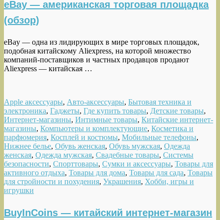
eBay — американская торговая площадка
(обзор)
eBay — одна из лидирующих в мире торговых площадок,
подобная китайскому Aliexpress, на которой множество
компаний-поставщиков и частных продавцов продают
Aliexpress — китайская …
Apple аксессуары
,
Авто-аксессуары
,
Бытовая техника и
электроника
,
Гаджеты
,
Где купить товары
,
Детские товары
,
Интернет-магазины
,
Интимные товары
,
Китайские интернет-
магазины
,
Компьютеры и комплектующие
,
Косметика и
парфюмерия
,
Косплей и костюмы
,
Мобильные телефоны
,
Нижнее белье
,
Обувь женская
,
Обувь мужская
,
Одежда
женская
,
Одежда мужская
,
Свадебные товары
,
Системы
безопасности
,
Спорттовары
,
Сумки и аксессуары
,
Товары для
активного отдыха
,
Товары для дома
,
Товары для сада
,
Товары
для стройности и похудения
,
Украшения
,
Хобби, игры и
игрушки
BuyInCoins — китайский интернет-магазин