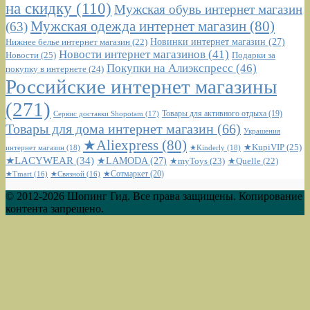
на скидку
(110)
Мужская обувь интернет магазин
Мужская одежда интернет магазин
(80)
(63)
Новинки интернет магазин
(27)
Нижнее белье интернет магазин
(22)
Новости интернет магазинов
(41)
Новости
(25)
Подарки за
Покупки на Алиэкспресс
(46)
покупку в интернете
(24)
Российские интернет магазины
(271)
Сервис доставки Shopotam
(17)
Товары для активного отдыха
(19)
Товары для дома интернет магазин
(66)
Украшения
★Aliexpress
(80)
★KupiVIP
(25)
интернет магазин
(18)
★Kinderly
(18)
★LACYWEAR
(34)
★LAMODA
(27)
★myToys
(23)
★Quelle
(22)
★Сотмаркет
(20)
★Tmart
(16)
★Связной
(16)
© 2012-2026 Шопинг Гид. Все права защищены. Копирование
контента запрещено.