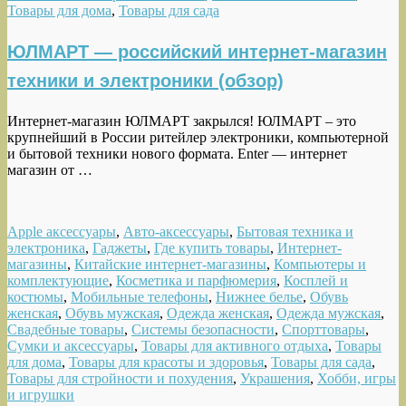
Товары для дома
,
Товары для сада
ЮЛМАРТ — российский интернет-магазин
техники и электроники (обзор)
Интернет-магазин ЮЛМАРТ закрылся! ЮЛМАРТ – это
крупнейший в России ритейлер электроники, компьютерной
и бытовой техники нового формата. Enter — интернет
магазин от …
Apple аксессуары
,
Авто-аксессуары
,
Бытовая техника и
электроника
,
Гаджеты
,
Где купить товары
,
Интернет-
магазины
,
Китайские интернет-магазины
,
Компьютеры и
комплектующие
,
Косметика и парфюмерия
,
Косплей и
костюмы
,
Мобильные телефоны
,
Нижнее белье
,
Обувь
женская
,
Обувь мужская
,
Одежда женская
,
Одежда мужская
,
Свадебные товары
,
Системы безопасности
,
Спорттовары
,
Сумки и аксессуары
,
Товары для активного отдыха
,
Товары
для дома
,
Товары для красоты и здоровья
,
Товары для сада
,
Товары для стройности и похудения
,
Украшения
,
Хобби, игры
и игрушки