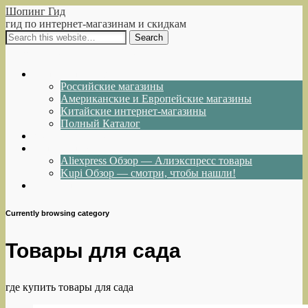
Шопинг Гид
гид по интернет-магазинам и скидкам
Show Navigation
Hide Navigation
Интернет-магазины
Российские магазины
Американские и Европейские магазины
Китайские интернет-магазины
Полный Каталог
Акции и Скидки
Каталог товаров
Aliexpress Обзор — Алиэкспресс товары
Kupi Обзор — смотри, чтобы нашли!
Написать нам
Currently browsing category
Товары для сада
где купить товары для сада