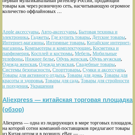
первый мультиканальный ритейлер России, продающий
товары как через розничную сеть, насчитывающую огромное
количество оффлайновых …
Apple аксессуары
,
Авто-аксессуары
,
Бытовая техника и
электроника
,
Гаджеты
,
Где купить товары
,
Детские товары
,
Интернет-магазины
,
Интимные товары
,
Китайские интернет-
магазины
,
Компьютеры и комплектующие
,
Косметика и
парфюмерия
,
Косплей и костюмы
,
Мебель
,
Мобильные
телефоны
,
Нижнее белье
,
Обувь женская
,
Обувь мужская
,
Одежда женская
,
Одежда мужская
,
Свадебные товары
,
Системы безопасности
,
Спорттовары
,
Сумки и аксессуары
,
Товары для активного отдыха
,
Товары для дома
,
Товары для
красоты и здоровья
,
Товары для сада
,
Товары для стройности
и похудения
,
Украшения
Aliexpress — китайская торговая площадка
(обзор)
Aliexpress — одна из лидирующих в мире торговых площадок,
на которой сотни компаний-поставщиков предлагают товары
из Китая оптом и в розницу. eBay — …