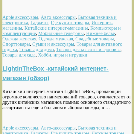
Apple аксессуары
,
Авто-аксессуары
,
Бытовая техника и
электроника
,
Гаджеты
,
Где купить товары
,
Интернет-
магазины
,
Китайские интернет-магазины
,
Компьютеры и
комплектующие
,
Мобильные телефоны
,
Нижнее белье
,
Одежда женская
,
Одежда мужская
,
Свадебные товары
,
Спорттовары
,
Сумки и аксессуары
,
Товары для активного
отдыха
,
Товары для дома
,
Товары для красоты и здоровья
,
Товары для сада
,
Хобби, игры и игрушки
LightInTheBox -китайский интернет-
магазин (обзор)
Китайский интернет-магазин LightInTheBox, продающий
огромное количество наименований товаров, отличается от от
других китайских магазинов помимо основного стандартного
ассортимента еще и большим выбором одежды, в …
Apple аксессуары
,
Авто-аксессуары
,
Бытовая техника и
электроника
,
Гаджеты
,
Где купить товары
,
Детские товары
,