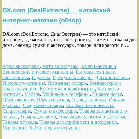
DX.com (DealExtreme) — китайский
интернет-магазин (обзор)
DX.com (DealExtreme, ДиалЭкстрим) — это китайский
интернет, где можно купить электронику, гаджеты, товары для
дома, одежду, сумки и аксессуары, товары для красоты и …
Apple аксессуары
,
Авто-аксессуары
,
Американские и
Европейские интернет-магазины
,
Бытовая техника и
электроника
,
Гаджеты
,
Где купить товары
,
Детские товары
,
Интернет-магазины
,
Интимные товары
,
Компьютеры и
комплектующие
,
Косметика и парфюмерия
,
Косплей и
костюмы
,
Мебель
,
Мобильные телефоны
,
Нижнее белье
,
Обувь женская
,
Обувь мужская
,
Одежда женская
,
Одежда
мужская
,
Свадебные товары
,
Системы безопасности
,
Спорттовары
,
Сумки и аксессуары
,
Товары для активного
отдыха
,
Товары для дома
,
Товары для красоты и здоровья
,
Товары для сада
,
Товары для стройности и похудения
,
Украшения
,
Хобби, игры и игрушки