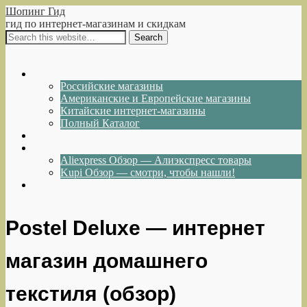
Шопинг Гид
гид по интернет-магазинам и скидкам
Show Navigation
Hide Navigation
Интернет-магазины
Российские магазины
Американские и Европейские магазины
Китайские интернет-магазины
Полный Каталог
Акции и Скидки
Каталог товаров
Aliexpress Обзор — Алиэкспресс товары
Kupi Обзор — смотри, чтобы нашли!
Написать нам
Postel Deluxe — интернет
магазин домашнего
текстиля (обзор)