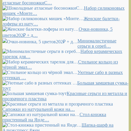
атласные босоножкиС…
Набор силиконовых
мишек «Монте…
Женские балетки-
лоферы из нату…
Очки-новинка, 5
цветов202₽ + д…
Минималистичные
серьги в сереб…
Набор керамических
тарелок для…
Стильное кольцо из
чёрной эмал…
Уютные сабо в разных
оттенках …
Большая замшевая сумка-
тоут
Красивые серьги из металла и
прозрачного пластика
Сапожки из натуральной кожи на…
Стол-книжка
пристенный на Янде…
Шапка-шарф на
Алиэкспресс #жен…