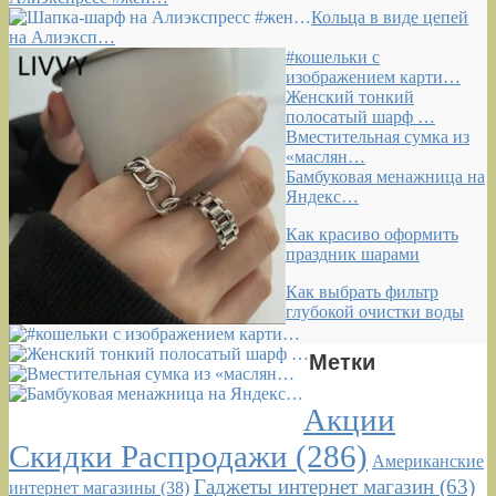
Кольца в виде цепей
на Алиэксп…
#кошельки с
изображением карти…
Женский тонкий
полосатый шарф …
Вместительная сумка из
«маслян…
Бамбуковая менажница на
Яндекс…
Как красиво оформить
праздник шарами
Как выбрать фильтр
глубокой очистки воды
Метки
Акции
Скидки Распродажи
(286)
Американские
Гаджеты интернет магазин
(63)
интернет магазины
(38)