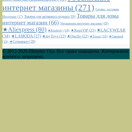
интернет магазины
(271)
Сервис доставки
Товары для дома
Shopotam
(17)
Товары для активного отдыха
(19)
интернет магазин
(66)
Украшения интернет магазин
(18)
★Aliexpress
(80)
★LACYWEAR
★KupiVIP
(25)
★Kinderly
(18)
(34)
★LAMODA
(27)
★myToys
(23)
★Quelle
(22)
★Tmart
(16)
★Связной
★Сотмаркет
(20)
(16)
© 2012-2026 Шопинг Гид. Все права защищены. Копирование
контента запрещено.