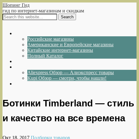
Шопинг Гид
гид по интернет-магазинам и скидкам
Show Navigation
Hide Navigation
Интернет-магазины
Российские магазины
Американские и Европейские магазины
Китайские интернет-магазины
Полный Каталог
Акции и Скидки
Каталог товаров
Aliexpress Обзор — Алиэкспресс товары
Kupi Обзор — смотри, чтобы нашли!
Написать нам
Ботинки Timberland — стиль
и качество на все времена
Окт 18, 2017
Подборки товаров