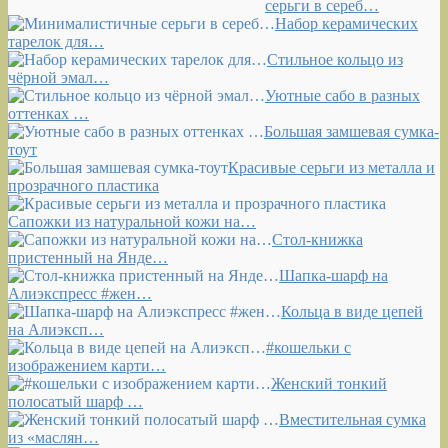
серьги в сереб…
Набор керамических
тарелок для…
Стильное кольцо из
чёрной эмал…
Уютные сабо в разных
оттенках …
Большая замшевая сумка-
тоут
Красивые серьги из металла и
прозрачного пластика
Сапожки из натуральной кожи на…
Стол-книжка
пристенный на Янде…
Шапка-шарф на
Алиэкспресс #жен…
Кольца в виде цепей
на Алиэксп…
#кошельки с
изображением карти…
Женский тонкий
полосатый шарф …
Вместительная сумка
из «маслян…