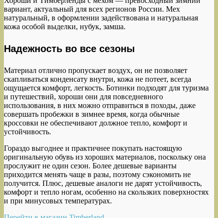
Хороши и Тимберленды с мехом — превосходный зимний
вариант, актуальный для всех регионов России. Мех
натуральный, в оформлении задействована и натуральная
кожа особой выделки, нубук, замша.
Надежность во все сезоны
Материал отлично пропускает воздух, он не позволяет
скапливаться конденсату внутри, кожа не потеет, всегда
ощущается комфорт, легкость. Ботинки подходят для туризма
и путешествий, хороши они для повседневного
использования, в них можно отправиться в походы, даже
совершать пробежки в зимнее время, когда обычные
кроссовки не обеспечивают должное тепло, комфорт и
устойчивость.
Гораздо выгоднее и практичнее покупать настоящую
оригинальную обувь из хороших материалов, поскольку она
прослужит не один сезон. Более дешевые варианты
приходится менять чаще в разы, поэтому сэкономить не
получится. Плюс, дешевые аналоги не дарят устойчивость,
комфорт и тепло ногам, особенно на скользких поверхностях
и при минусовых температурах.
Перейти в магазин Timberland