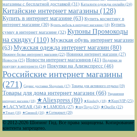
магазины с бесплатной доставкой
(31)
Каталоги одежды онлайн
(24)
Китайские интернет магазины
(128)
Купить в интернет магазине
(63)
Купить косметику в
интернет магазине
(30)
Купить
Купить мебель в интернет магазине
(18)
Купоны Промокоды
сумку в интернет магазине
(32)
на скидку
(110)
Мужская обувь интернет магазин
Мужская одежда интернет магазин
(80)
(63)
Новинки интернет магазин
(27)
Нижнее белье интернет магазин
(22)
Новости интернет магазинов
(41)
Новости
(25)
Подарки за
Покупки на Алиэкспресс
(46)
покупку в интернете
(24)
Российские интернет магазины
(271)
Сервис доставки Shopotam
(17)
Товары для активного отдыха
(19)
Товары для дома интернет магазин
(66)
Украшения
★Aliexpress
(80)
★KupiVIP
(25)
интернет магазин
(18)
★Kinderly
(18)
★LACYWEAR
(34)
★LAMODA
(27)
★myToys
(23)
★Quelle
(22)
★Сотмаркет
(20)
★Tmart
(16)
★Связной
(16)
© 2012-2026 Шопинг Гид. Все права защищены. Копирование
контента запрещено.