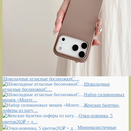
Шоколадные атласные босоножкиС…
Шоколадные
атласные босоножкиС…
Набор силиконовых
мишек «Монте…
Женские балетки-
лоферы из нату…
Очки-новинка, 5
цветов202₽ + д…
Минималистичные