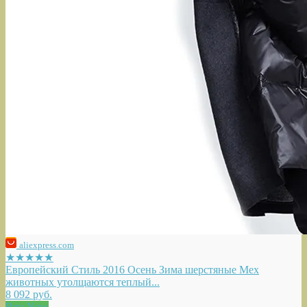
aliexpress.com
★★★★★
Европейский Стиль 2016 Осень Зима шерстяные Мех
животных утолщаются теплый...
8 092 руб.
Buy Now