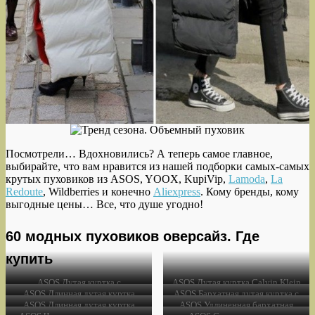
Посмотрели… Вдохновились? А теперь самое главное,
выбирайте, что вам нравится из нашей подборки самых-самых
крутых пуховиков из ASOS, YOOX, KupiVip,
Lamoda
,
La
Redoute
, Wildberries и конечно
Aliexpress
. Кому бренды, кому
выгодные цены… Все, что душе угодно!
60 модных пуховиков оверсайз. Где
купить
ASOS Дутая куртка с
ASOS Дутая куртка Calvin Klein
леопардовым принтом Daisy
Jeans 22 190,00 руб.
Подробнее
ASOS Длинная дутая куртка
ASOS Бархатная дутая куртка с
Street 3 890,00 руб.
Подробнее
цвета хаки Miss Selfridge 6
высоким воротом ASOS DESIGN
ASOS Длинная дутая куртка
ASOS Удлиненная бархатная