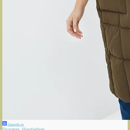
lamoda.ru
Пуховик, Hassfashion