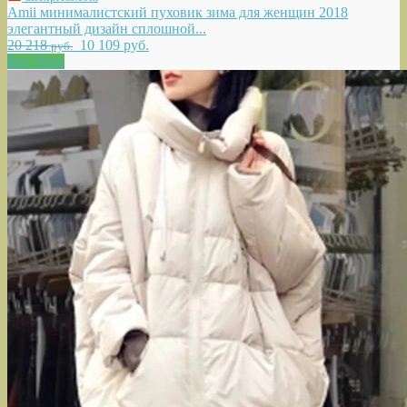
Amii минималистский пуховик зима для женщин 2018
элегантный дизайн сплошной...
20 218
10 109 руб.
руб.
Buy Now