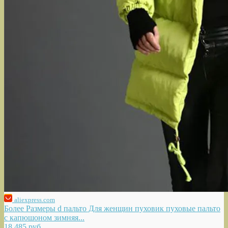
aliexpress.com
Более Размеры d пальто Для женщин пуховик пуховые пальто
с капюшоном зимняя...
18 485 руб.