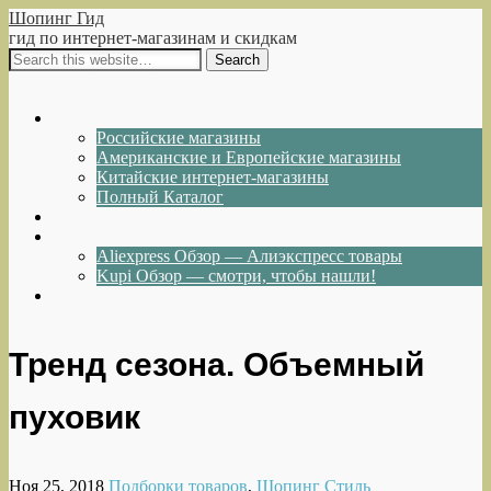
Шопинг Гид
гид по интернет-магазинам и скидкам
Show Navigation
Hide Navigation
Интернет-магазины
Российские магазины
Американские и Европейские магазины
Китайские интернет-магазины
Полный Каталог
Акции и Скидки
Каталог товаров
Aliexpress Обзор — Алиэкспресс товары
Kupi Обзор — смотри, чтобы нашли!
Написать нам
Тренд сезона. Объемный
пуховик
Ноя 25, 2018
Подборки товаров
,
Шопинг Стиль