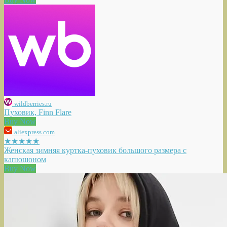
wildberries.ru
Пуховик, Finn Flare
Buy Now
aliexpress.com
★★★★★
Женская зимняя куртка-пуховик большого размера с
капюшоном
Buy Now