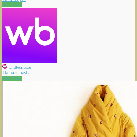
Buy Now
wildberries.ru
Пальто, nasha
Buy Now