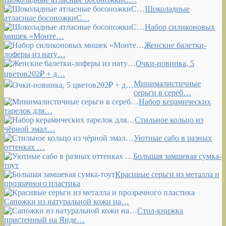
Шоколадные
атласные босоножкиС…
Набор силиконовых
мишек «Монте…
Женские балетки-
лоферы из нату…
Очки-новинка, 5
цветов202₽ + д…
Минималистичные
серьги в сереб…
Набор керамических
тарелок для…
Стильное кольцо из
чёрной эмал…
Уютные сабо в разных
оттенках …
Большая замшевая сумка-
тоут
Красивые серьги из металла и
прозрачного пластика
Сапожки из натуральной кожи на…
Стол-книжка
пристенный на Янде…