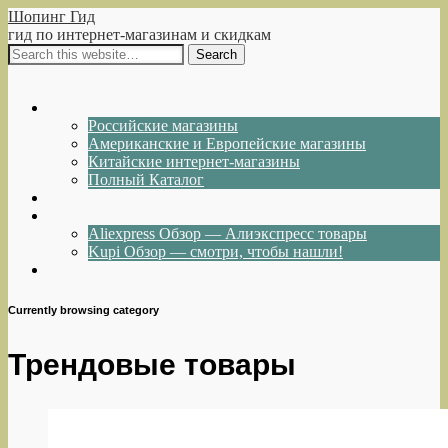
Шопинг Гид
гид по интернет-магазинам и скидкам
Show Navigation
Hide Navigation
Интернет-магазины
Российские магазины
Американские и Европейские магазины
Китайские интернет-магазины
Полный Каталог
Акции и Скидки
Каталог товаров
Aliexpress Обзор — Алиэкспресс товары
Kupi Обзор — смотри, чтобы нашли!
Написать нам
Currently browsing category
Трендовые товары