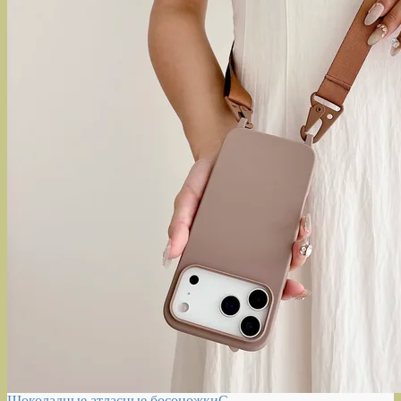
Шоколадные атласные босоножкиС…