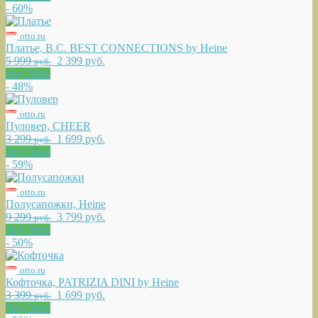
- 60%
otto.ru
Платье, B.C. BEST CONNECTIONS by Heine
5 999
2 399 руб.
руб.
Buy Now
- 48%
otto.ru
Пуловер, CHEER
3 299
1 699 руб.
руб.
Buy Now
- 59%
otto.ru
Полусапожки, Heine
9 299
3 799 руб.
руб.
Buy Now
- 50%
otto.ru
Кофточка, PATRIZIA DINI by Heine
3 399
1 699 руб.
руб.
Buy Now