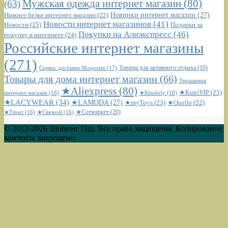
Мужская одежда интернет магазин
(80)
(63)
Новинки интернет магазин
(27)
Нижнее белье интернет магазин
(22)
Новости интернет магазинов
(41)
Новости
(25)
Подарки за
Покупки на Алиэкспресс
(46)
покупку в интернете
(24)
Российские интернет магазины
(271)
Сервис доставки Shopotam
(17)
Товары для активного отдыха
(19)
Товары для дома интернет магазин
(66)
Украшения
★Aliexpress
(80)
★KupiVIP
(25)
интернет магазин
(18)
★Kinderly
(18)
★LACYWEAR
(34)
★LAMODA
(27)
★myToys
(23)
★Quelle
(22)
★Сотмаркет
(20)
★Tmart
(16)
★Связной
(16)
© 2012-2026 Шопинг Гид. Все права защищены. Копирование
контента запрещено.