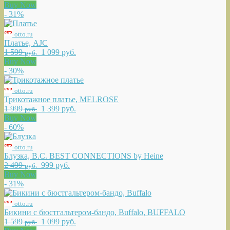
Buy Now
- 31%
otto.ru
Платье, AJC
1 599
1 099 руб.
руб.
Buy Now
- 30%
otto.ru
Трикотажное платье, MELROSE
1 999
1 399 руб.
руб.
Buy Now
- 60%
otto.ru
Блузка, B.C. BEST CONNECTIONS by Heine
2 499
999 руб.
руб.
Buy Now
- 31%
otto.ru
Бикини с бюстгальтером-бандо, Buffalo, BUFFALO
1 599
1 099 руб.
руб.