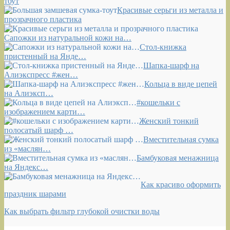
тоут
Красивые серьги из металла и
прозрачного пластика
Сапожки из натуральной кожи на…
Стол-книжка
пристенный на Янде…
Шапка-шарф на
Алиэкспресс #жен…
Кольца в виде цепей
на Алиэксп…
#кошельки с
изображением карти…
Женский тонкий
полосатый шарф …
Вместительная сумка
из «маслян…
Бамбуковая менажница
на Яндекс…
Как красиво оформить
праздник шарами
Как выбрать фильтр глубокой очистки воды