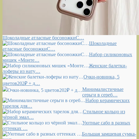
Шоколадные атласные босоножкиС…
Шоколадные
атласные босоножкиС…
Набор силиконовых
мишек «Монте…
Женские балетки-
лоферы из нату…
Очки-новинка, 5
цветов202₽ + д…
Минималистичные
серьги в сереб…
Набор керамических
тарелок для…
Стильное кольцо из
чёрной эмал…
Уютные сабо в разных
оттенках …
Большая замшевая сумка-