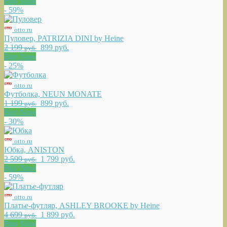
Buy Now
- 59%
otto.ru
Пуловер, PATRIZIA DINI by Heine
2 199
899 руб.
руб.
Buy Now
- 25%
otto.ru
Футболка, NEUN MONATE
1 199
899 руб.
руб.
Buy Now
- 30%
otto.ru
Юбка, ANISTON
2 599
1 799 руб.
руб.
Buy Now
- 59%
otto.ru
Платье-футляр, ASHLEY BROOKE by Heine
4 699
1 899 руб.
руб.
Buy Now