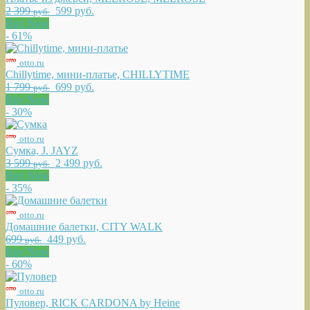
2 399
599 руб.
руб.
Buy Now
- 61%
otto.ru
Chillytime, мини-платье, CHILLYTIME
1 799
699 руб.
руб.
Buy Now
- 30%
otto.ru
Сумка, J. JAYZ
3 599
2 499 руб.
руб.
Buy Now
- 35%
otto.ru
Домашние балетки, CITY WALK
699
449 руб.
руб.
Buy Now
- 60%
otto.ru
Пуловер, RICK CARDONA by Heine