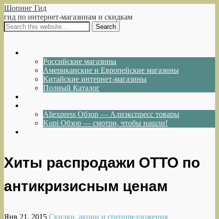
Шопинг Гид
гид по интернет-магазинам и скидкам
Show Navigation
Hide Navigation
Интернет-магазины
Российские магазины
Американские и Европейские магазины
Китайские интернет-магазины
Полный Каталог
Акции и Скидки
Каталог товаров
Aliexpress Обзор — Алиэкспресс товары
Kupi Обзор — смотри, чтобы нашли!
Написать нам
Хиты распродажи OTTO по
антикризисным ценам
Янв 21, 2015
Скидки, акции и спецпредложения