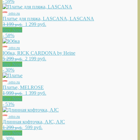
- 59%
otto.ru
Платье для пляжа, LASCANA, LASCANA
3 199
1 299 руб.
руб.
Buy Now
- 58%
otto.ru
Юбка, RICK CARDONA by Heine
5 299
2 199 руб.
руб.
Buy Now
- 30%
otto.ru
Платье, MELROSE
1 999
1 399 руб.
руб.
Buy Now
- 53%
otto.ru
Длинная кофточка, AJC, AJC
1 299
599 руб.
руб.
Buy Now
- 30%