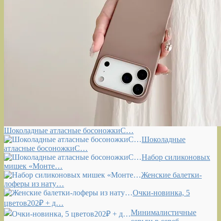
Шоколадные атласные босоножкиС…
Шоколадные
атласные босоножкиС…
Набор силиконовых
мишек «Монте…
Женские балетки-
лоферы из нату…
Очки-новинка, 5
цветов202₽ + д…
Минималистичные