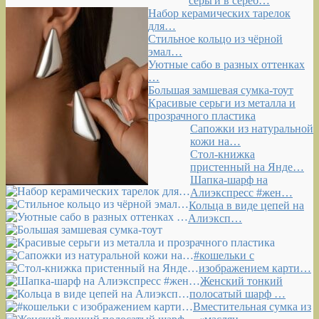
серьги в сереб…
Набор керамических тарелок
для…
Стильное кольцо из чёрной
эмал…
Уютные сабо в разных оттенках
…
Большая замшевая сумка-тоут
Красивые серьги из металла и
прозрачного пластика
Сапожки из натуральной
кожи на…
Стол-книжка
пристенный на Янде…
Шапка-шарф на
Алиэкспресс #жен…
Кольца в виде цепей на
Алиэксп…
#кошельки с
изображением карти…
Женский тонкий
полосатый шарф …
Вместительная сумка из