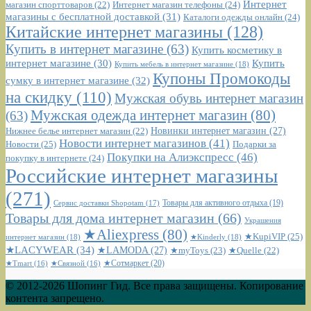
Интернет
Интернет магазин телефоны
(24)
магазин спорттоваров
(22)
магазины с бесплатной доставкой
(31)
Каталоги одежды онлайн
(24)
Китайские интернет магазины
(128)
Купить в интернет магазине
(63)
Купить косметику в
интернет магазине
(30)
Купить
Купить мебель в интернет магазине
(18)
Купоны Промокоды
сумку в интернет магазине
(32)
на скидку
(110)
Мужская обувь интернет магазин
Мужская одежда интернет магазин
(80)
(63)
Новинки интернет магазин
(27)
Нижнее белье интернет магазин
(22)
Новости интернет магазинов
(41)
Новости
(25)
Подарки за
Покупки на Алиэкспресс
(46)
покупку в интернете
(24)
Российские интернет магазины
(271)
Сервис доставки Shopotam
(17)
Товары для активного отдыха
(19)
Товары для дома интернет магазин
(66)
Украшения
★Aliexpress
(80)
★KupiVIP
(25)
интернет магазин
(18)
★Kinderly
(18)
★LACYWEAR
(34)
★LAMODA
(27)
★myToys
(23)
★Quelle
(22)
★Сотмаркет
(20)
★Tmart
(16)
★Связной
(16)
© 2012-2026 Шопинг Гид. Все права защищены. Копирование
контента запрещено.