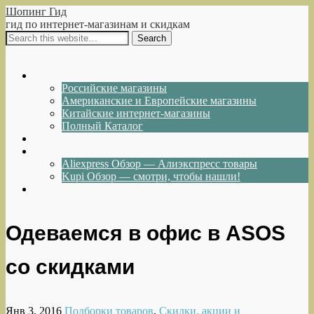
Шопинг Гид
гид по интернет-магазинам и скидкам
Show Navigation
Hide Navigation
Интернет-магазины
Российские магазины
Американские и Европейские магазины
Китайские интернет-магазины
Полный Каталог
Акции и Скидки
Каталог товаров
Aliexpress Обзор — Алиэкспресс товары
Kupi Обзор — смотри, чтобы нашли!
Написать нам
Одеваемся в офис в ASOS
со скидками
Янв 3, 2016
Подборки товаров
,
Скидки, акции и