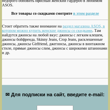
недорого обновить офисный женский гардероб в любимом
ASOS.
Все товары со скидками смотрите
в этом разделе
Стоит обратить также внимание на
раздел магазина ASOS, в
котором можно купить женские джинсы со скидками
. Там
найдутся джинсы на любой вкус: джинсы с легким клешем,
джинсы бойфренда, Skinny Jeans, Crop Jeans, расклешенные
джинсы, джинсы Girlfriend, джегинсы, джинсы в винтажном
стиле, прямые джинсы слим, джинсы с широкими штанинами
и др.
✉ Для подписки на сайт, введите e-mail: