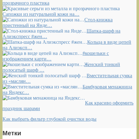
прозрачного пластика
Сапожки из натуральной кожи на…
Стол-книжка
пристенный на Янде…
Шапка-шарф на
Алиэкспресс #жен…
Кольца в виде цепей
на Алиэксп…
#кошельки с
изображением карти…
Женский тонкий
полосатый шарф …
Вместительная сумка
из «маслян…
Бамбуковая менажница
на Яндекс…
Как красиво оформить
праздник шарами
Как выбрать фильтр глубокой очистки воды
Метки