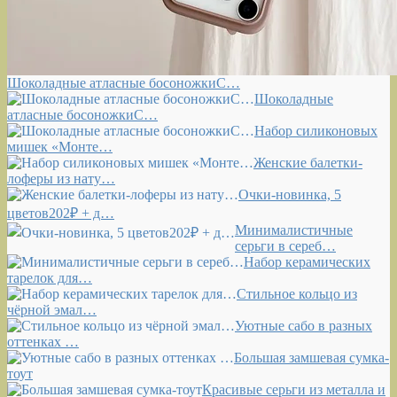
Шоколадные атласные босоножкиС…
Шоколадные
атласные босоножкиС…
Набор силиконовых
мишек «Монте…
Женские балетки-
лоферы из нату…
Очки-новинка, 5
цветов202₽ + д…
Минималистичные
серьги в сереб…
Набор керамических
тарелок для…
Стильное кольцо из
чёрной эмал…
Уютные сабо в разных
оттенках …
Большая замшевая сумка-
тоут
Красивые серьги из металла и