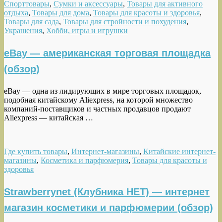
Спорттовары
,
Сумки и аксессуары
,
Товары для активного
отдыха
,
Товары для дома
,
Товары для красоты и здоровья
,
Товары для сада
,
Товары для стройности и похудения
,
Украшения
,
Хобби, игры и игрушки
eBay — американская торговая площадка
(обзор)
eBay — одна из лидирующих в мире торговых площадок,
подобная китайскому Aliexpress, на которой множество
компаний-поставщиков и частных продавцов продают
Aliexpress — китайская …
Где купить товары
,
Интернет-магазины
,
Китайские интернет-
магазины
,
Косметика и парфюмерия
,
Товары для красоты и
здоровья
Strawberrynet (Клубника НЕТ) — интернет
магазин косметики и парфюмерии (обзор)