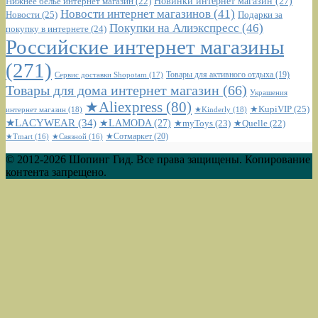
Новинки интернет магазин
(27)
Нижнее белье интернет магазин
(22)
Новости интернет магазинов
(41)
Новости
(25)
Подарки за
Покупки на Алиэкспресс
(46)
покупку в интернете
(24)
Российские интернет магазины
(271)
Сервис доставки Shopotam
(17)
Товары для активного отдыха
(19)
Товары для дома интернет магазин
(66)
Украшения
★Aliexpress
(80)
★KupiVIP
(25)
интернет магазин
(18)
★Kinderly
(18)
★LACYWEAR
(34)
★LAMODA
(27)
★myToys
(23)
★Quelle
(22)
★Сотмаркет
(20)
★Tmart
(16)
★Связной
(16)
© 2012-2026 Шопинг Гид. Все права защищены. Копирование
контента запрещено.