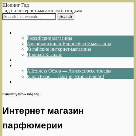
Шопинг Гид
гид по интернет-магазинам и скидкам
Show Navigation
Hide Navigation
Интернет-магазины
Российские магазины
Американские и Европейские магазины
Китайские интернет-магазины
Полный Каталог
Акции и Скидки
Каталог товаров
Aliexpress Обзор — Алиэкспресс товары
Kupi Обзор — смотри, чтобы нашли!
Написать нам
Currently browsing tag
Интернет магазин
парфюмерии