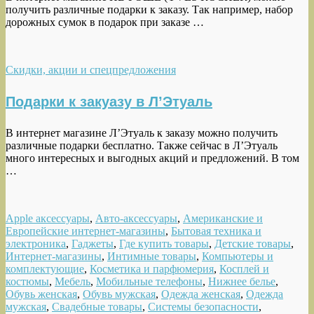
получить различные подарки к заказу. Так например, набор
дорожных сумок в подарок при заказе …
Скидки, акции и спецпредложения
Подарки к закуазу в Л’Этуаль
В интернет магазине Л’Этуаль к заказу можно получить
различные подарки бесплатно. Также сейчас в Л’Этуаль
много интересных и выгодных акций и предложений. В том
…
Apple аксессуары
,
Авто-аксессуары
,
Американские и
Европейские интернет-магазины
,
Бытовая техника и
электроника
,
Гаджеты
,
Где купить товары
,
Детские товары
,
Интернет-магазины
,
Интимные товары
,
Компьютеры и
комплектующие
,
Косметика и парфюмерия
,
Косплей и
костюмы
,
Мебель
,
Мобильные телефоны
,
Нижнее белье
,
Обувь женская
,
Обувь мужская
,
Одежда женская
,
Одежда
мужская
,
Свадебные товары
,
Системы безопасности
,