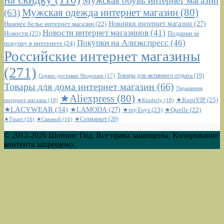
Мужская обувь интернет магазин
Мужская одежда интернет магазин
(80)
(63)
Новинки интернет магазин
(27)
Нижнее белье интернет магазин
(22)
Новости интернет магазинов
(41)
Новости
(25)
Подарки за
Покупки на Алиэкспресс
(46)
покупку в интернете
(24)
Российские интернет магазины
(271)
Сервис доставки Shopotam
(17)
Товары для активного отдыха
(19)
Товары для дома интернет магазин
(66)
Украшения
★Aliexpress
(80)
★KupiVIP
(25)
интернет магазин
(18)
★Kinderly
(18)
★LACYWEAR
(34)
★LAMODA
(27)
★myToys
(23)
★Quelle
(22)
★Сотмаркет
(20)
★Tmart
(16)
★Связной
(16)
© 2012-2026 Шопинг Гид. Все права защищены. Копирование
контента запрещено.