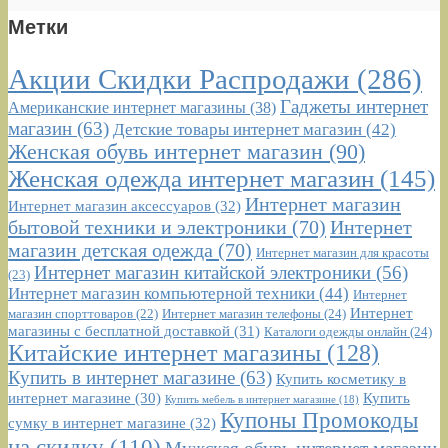
Метки
Акции Скидки Распродажи
(286)
Гаджеты интернет
Американские интернет магазины
(38)
магазин
(63)
Детские товары интернет магазин
(42)
Женская обувь интернет магазин
(90)
Женская одежда интернет магазин
(145)
Интернет магазин
Интернет магазин аксессуаров
(32)
бытовой техники и электроники
(70)
Интернет
магазин детская одежда
(70)
Интернет магазин для красоты
Интернет магазин китайской электроники
(56)
(23)
Интернет магазин компьютерной техники
(44)
Интернет
Интернет
Интернет магазин телефоны
(24)
магазин спорттоваров
(22)
магазины с бесплатной доставкой
(31)
Каталоги одежды онлайн
(24)
Китайские интернет магазины
(128)
Купить в интернет магазине
(63)
Купить косметику в
интернет магазине
(30)
Купить
Купить мебель в интернет магазине
(18)
Купоны Промокоды
сумку в интернет магазине
(32)
на скидку
(110)