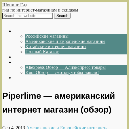
Шопинг Гид
гид по интернет-магазинам и скидкам
Show Navigation
Hide Navigation
Интернет-магазины
Российские магазины
Американские и Европейские магазины
Китайские интернет-магазины
Полный Каталог
Акции и Скидки
Каталог товаров
Aliexpress Обзор — Алиэкспресс товары
Kupi Обзор — смотри, чтобы нашли!
Написать нам
Piperlime — американский
интернет магазин (обзор)
Сен 4, 2013
Американские и Европейские интернет-