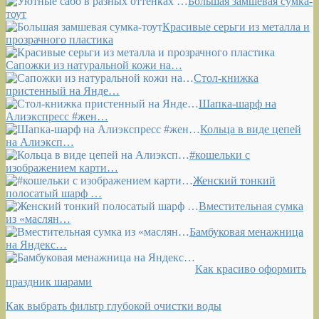
Большая замшевая сумка-
тоут
Красивые серьги из металла и
прозрачного пластика
Сапожки из натуральной кожи на…
Стол-книжка
пристенный на Янде…
Шапка-шарф на
Алиэкспресс #жен…
Кольца в виде цепей
на Алиэксп…
#кошельки с
изображением карти…
Женский тонкий
полосатый шарф …
Вместительная сумка
из «маслян…
Бамбуковая менажница
на Яндекс…
Как красиво оформить
праздник шарами
Как выбрать фильтр глубокой очистки воды