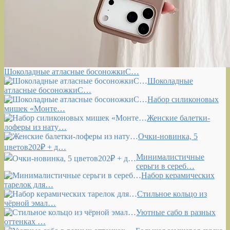
Шоколадные атласные босоножкиС…
Шоколадные
атласные босоножкиС…
Набор силиконовых
мишек «Монте…
Женские балетки-
лоферы из нату…
Очки-новинка, 5
цветов202₽ + д…
Минималистичные
серьги в сереб…
Набор керамических
тарелок для…
Стильное кольцо из
чёрной эмал…
Уютные сабо в разных
оттенках …