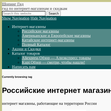
Шопинг Гид
гид по интернет-магазинам и скидкам
Show Navigation
Hide Navigation
Интернет-магазины
Российские магазины
Американские и Европейские магазины
Китайские интернет-магазины
Полный Каталог
Акции и Скидки
Каталог товаров
Aliexpress Обзор — Алиэкспресс товары
Kupi Обзор — смотри, чтобы нашли!
Написать нам
Currently browsing tag
Российские интернет магазин
интернет магазины, работающие на территории России