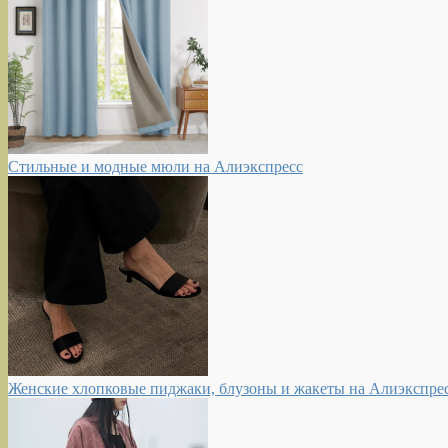
Стильные и модные мюли на Алиэкспресс
Женские хлопковые пиджаки, блузоны и жакеты на Алиэкспре