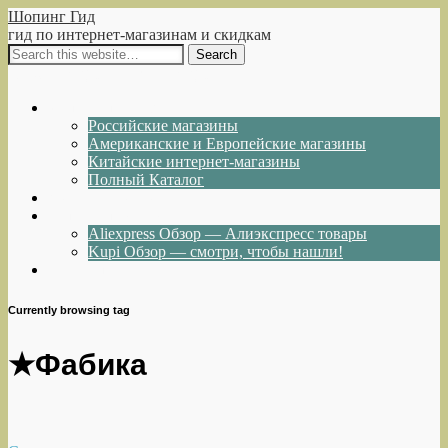
Шопинг Гид
гид по интернет-магазинам и скидкам
Show Navigation
Hide Navigation
Интернет-магазины
Российские магазины
Американские и Европейские магазины
Китайские интернет-магазины
Полный Каталог
Акции и Скидки
Каталог товаров
Aliexpress Обзор — Алиэкспресс товары
Kupi Обзор — смотри, чтобы нашли!
Написать нам
Currently browsing tag
★Фабика