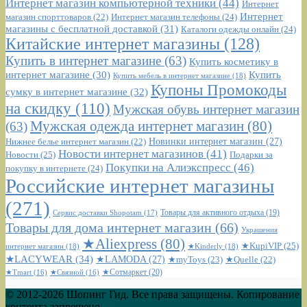
Интернет магазин компьютерной техники
(44)
Интернет
Интернет
Интернет магазин телефоны
(24)
магазин спорттоваров
(22)
магазины с бесплатной доставкой
(31)
Каталоги одежды онлайн
(24)
Китайские интернет магазины
(128)
Купить в интернет магазине
(63)
Купить косметику в
интернет магазине
(30)
Купить
Купить мебель в интернет магазине
(18)
Купоны Промокоды
сумку в интернет магазине
(32)
на скидку
(110)
Мужская обувь интернет магазин
Мужская одежда интернет магазин
(80)
(63)
Новинки интернет магазин
(27)
Нижнее белье интернет магазин
(22)
Новости интернет магазинов
(41)
Новости
(25)
Подарки за
Покупки на Алиэкспресс
(46)
покупку в интернете
(24)
Российские интернет магазины
(271)
Сервис доставки Shopotam
(17)
Товары для активного отдыха
(19)
Товары для дома интернет магазин
(66)
Украшения
★Aliexpress
(80)
★KupiVIP
(25)
интернет магазин
(18)
★Kinderly
(18)
★LACYWEAR
(34)
★LAMODA
(27)
★myToys
(23)
★Quelle
(22)
★Сотмаркет
(20)
★Tmart
(16)
★Связной
(16)
© 2012-2026 Шопинг Гид. Все права защищены. Копирование
контента запрещено.