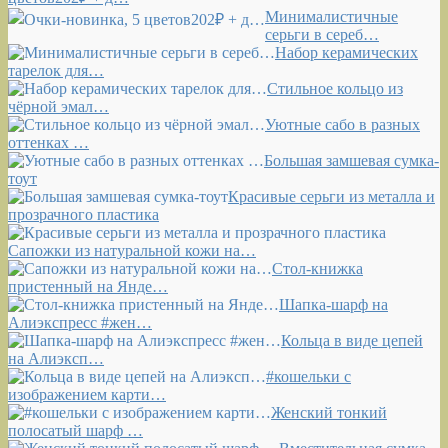
Минималистичные
серьги в сереб…
Набор керамических
тарелок для…
Стильное кольцо из
чёрной эмал…
Уютные сабо в разных
оттенках …
Большая замшевая сумка-
тоут
Красивые серьги из металла и
прозрачного пластика
Сапожки из натуральной кожи на…
Стол-книжка
пристенный на Янде…
Шапка-шарф на
Алиэкспресс #жен…
Кольца в виде цепей
на Алиэксп…
#кошельки с
изображением карти…
Женский тонкий
полосатый шарф …