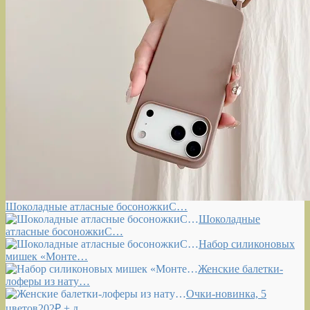
Шоколадные атласные босоножкиС…
Шоколадные
атласные босоножкиС…
Набор силиконовых
мишек «Монте…
Женские балетки-
лоферы из нату…
Очки-новинка, 5
цветов202₽ + д…