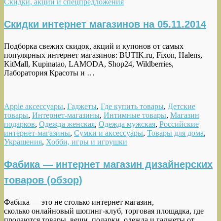
Скидки, акции и спецпредложения
Скидки интернет магазинов на 05.11.2014
Подборка свежих скидок, акций и купонов от самых
популярных интернет магазинов: BUTIK.ru, Fixon, Halens,
KitMall, Kupinatao, LAMODA, Shop24, Wildberries,
Лаборатория Красоты и …
Apple аксессуары
,
Гаджеты
,
Где купить товары
,
Детские
товары
,
Интернет-магазины
,
Интимные товары
,
Магазин
подарков
,
Одежда женская
,
Одежда мужская
,
Российские
интернет-магазины
,
Сумки и аксессуары
,
Товары для дома
,
Украшения
,
Хобби, игры и игрушки
Фабика — интернет магазин дизайнерских
товаров (обзор)
Фабика — это не столько интернет магазин,
сколько онлайновый шопинг-клуб, торговая площадка, где
продаются товары, вещи, подарки, одежда и гаджеты от