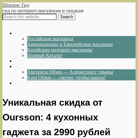
Шопинг Гид
гид по интернет-магазинам и скидкам
Show Navigation
Hide Navigation
Интернет-магазины
Российские магазины
Американские и Европейские магазины
Китайские интернет-магазины
Полный Каталог
Акции и Скидки
Каталог товаров
Aliexpress Обзор — Алиэкспресс товары
Kupi Обзор — смотри, чтобы нашли!
Написать нам
Уникальная скидка от
Oursson: 4 кухонных
гаджета за 2990 рублей