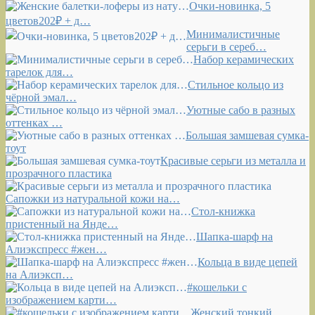
Очки-новинка, 5
цветов202₽ + д…
Минималистичные
серьги в сереб…
Набор керамических
тарелок для…
Стильное кольцо из
чёрной эмал…
Уютные сабо в разных
оттенках …
Большая замшевая сумка-
тоут
Красивые серьги из металла и
прозрачного пластика
Сапожки из натуральной кожи на…
Стол-книжка
пристенный на Янде…
Шапка-шарф на
Алиэкспресс #жен…
Кольца в виде цепей
на Алиэксп…
#кошельки с
изображением карти…
Женский тонкий