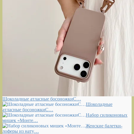
Шоколадные атласные босоножкиС…
Шоколадные
атласные босоножкиС…
Набор силиконовых
мишек «Монте…
Женские балетки-
лоферы из нату…