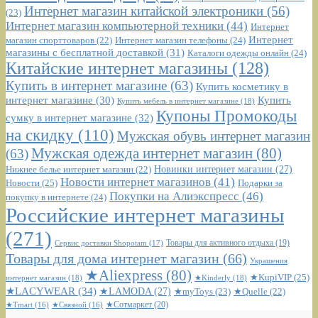
Интернет магазин китайской электроники
(56)
(23)
Интернет магазин компьютерной техники
(44)
Интернет
Интернет
Интернет магазин телефоны
(24)
магазин спорттоваров
(22)
магазины с бесплатной доставкой
(31)
Каталоги одежды онлайн
(24)
Китайские интернет магазины
(128)
Купить в интернет магазине
(63)
Купить косметику в
интернет магазине
(30)
Купить
Купить мебель в интернет магазине
(18)
Купоны Промокоды
сумку в интернет магазине
(32)
на скидку
(110)
Мужская обувь интернет магазин
Мужская одежда интернет магазин
(80)
(63)
Новинки интернет магазин
(27)
Нижнее белье интернет магазин
(22)
Новости интернет магазинов
(41)
Новости
(25)
Подарки за
Покупки на Алиэкспресс
(46)
покупку в интернете
(24)
Российские интернет магазины
(271)
Сервис доставки Shopotam
(17)
Товары для активного отдыха
(19)
Товары для дома интернет магазин
(66)
Украшения
★Aliexpress
(80)
★KupiVIP
(25)
интернет магазин
(18)
★Kinderly
(18)
★LACYWEAR
(34)
★LAMODA
(27)
★myToys
(23)
★Quelle
(22)
★Сотмаркет
(20)
★Tmart
(16)
★Связной
(16)