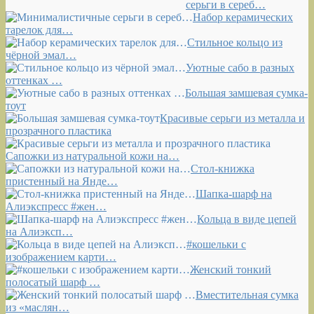
серьги в сереб…
Набор керамических
тарелок для…
Стильное кольцо из
чёрной эмал…
Уютные сабо в разных
оттенках …
Большая замшевая сумка-
тоут
Красивые серьги из металла и
прозрачного пластика
Сапожки из натуральной кожи на…
Стол-книжка
пристенный на Янде…
Шапка-шарф на
Алиэкспресс #жен…
Кольца в виде цепей
на Алиэксп…
#кошельки с
изображением карти…
Женский тонкий
полосатый шарф …
Вместительная сумка
из «маслян…