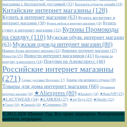
магазины с бесплатной доставкой
(31)
Каталоги одежды онлайн
(24)
Китайские интернет магазины
(128)
Купить в интернет магазине
(63)
Купить косметику в
интернет магазине
(30)
Купить
Купить мебель в интернет магазине
(18)
Купоны Промокоды
сумку в интернет магазине
(32)
на скидку
(110)
Мужская обувь интернет магазин
Мужская одежда интернет магазин
(80)
(63)
Новинки интернет магазин
(27)
Нижнее белье интернет магазин
(22)
Новости интернет магазинов
(41)
Новости
(25)
Подарки за
Покупки на Алиэкспресс
(46)
покупку в интернете
(24)
Российские интернет магазины
(271)
Сервис доставки Shopotam
(17)
Товары для активного отдыха
(19)
Товары для дома интернет магазин
(66)
Украшения
★Aliexpress
(80)
★KupiVIP
(25)
интернет магазин
(18)
★Kinderly
(18)
★LACYWEAR
(34)
★LAMODA
(27)
★myToys
(23)
★Quelle
(22)
★Сотмаркет
(20)
★Tmart
(16)
★Связной
(16)
© 2012-2026 Шопинг Гид. Все права защищены. Копирование
контента запрещено.