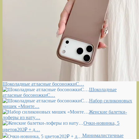
Шоколадные атласные босоножкиС…
Шоколадные
атласные босоножкиС…
Набор силиконовых
мишек «Монте…
Женские балетки-
лоферы из нату…
Очки-новинка, 5
цветов202₽ + д…
Минималистичные