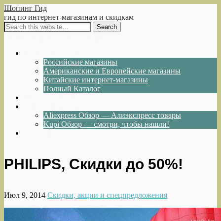
Шопинг Гид
гид по интернет-магазинам и скидкам
Show Navigation
Hide Navigation
Интернет-магазины
Российские магазины
Американские и Европейские магазины
Китайские интернет-магазины
Полный Каталог
Акции и Скидки
Каталог товаров
Aliexpress Обзор — Алиэкспресс товары
Kupi Обзор — смотри, чтобы нашли!
Написать нам
PHILIPS, Скидки до 50%!
Июл 9, 2014
Скидки, акции и спецпредложения