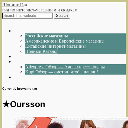
Шопинг Гид
гид по интернет-магазинам и скидкам
Show Navigation
Hide Navigation
Интернет-магазины
Российские магазины
Американские и Европейские магазины
Китайские интернет-магазины
Полный Каталог
Акции и Скидки
Каталог товаров
Aliexpress Обзор — Алиэкспресс товары
Kupi Обзор — смотри, чтобы нашли!
Написать нам
Currently browsing tag
★Oursson