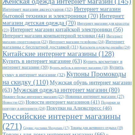
Женская одежда интернет магазин
(145)
Интернет магазин
Интернет магазин аксессуаров
(32)
бытовой техники и электроники
(70)
Интернет
магазин детская одежда
(70)
Интернет магазин для красоты
Интернет магазин китайской электроники
(56)
(23)
Интернет магазин компьютерной техники
(44)
Интернет
Интернет
Интернет магазин телефоны
(24)
магазин спорттоваров
(22)
магазины с бесплатной доставкой
(31)
Каталоги одежды онлайн
(24)
Китайские интернет магазины
(128)
Купить в интернет магазине
(63)
Купить косметику в
интернет магазине
(30)
Купить
Купить мебель в интернет магазине
(18)
Купоны Промокоды
сумку в интернет магазине
(32)
на скидку
(110)
Мужская обувь интернет магазин
Мужская одежда интернет магазин
(80)
(63)
Новинки интернет магазин
(27)
Нижнее белье интернет магазин
(22)
Новости интернет магазинов
(41)
Новости
(25)
Подарки за
Покупки на Алиэкспресс
(46)
покупку в интернете
(24)
Российские интернет магазины
(271)
Сервис доставки Shopotam
(17)
Товары для активного отдыха
(19)
Товары для дома интернет магазин
(66)