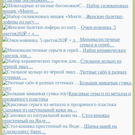
атласные босоножкиС…
Набор силиконовых
мишек «Монте…
Женские балетки-
лоферы из нату…
Очки-новинка, 5
цветов202₽ + д…
Минималистичные
серьги в сереб…
Набор керамических
тарелок для…
Стильное кольцо из
чёрной эмал…
Уютные сабо в разных
оттенках …
Большая замшевая сумка-
тоут
Красивые серьги из металла и
прозрачного пластика
Сапожки из натуральной кожи на…
Стол-книжка
пристенный на Янде…
Шапка-шарф на
Алиэкспресс #жен…