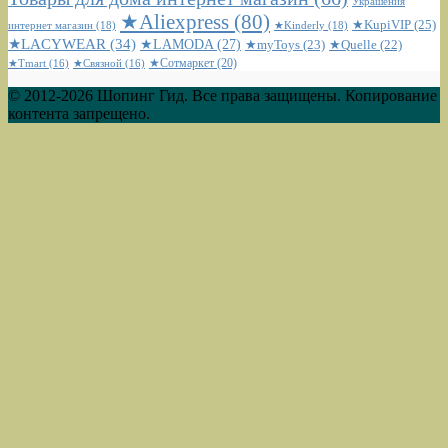
Украшения
★Aliexpress
(80)
★KupiVIP
(25)
интернет магазин
(18)
★Kinderly
(18)
★LACYWEAR
(34)
★LAMODA
(27)
★myToys
(23)
★Quelle
(22)
★Сотмаркет
(20)
★Tmart
(16)
★Связной
(16)
© 2012-2026 Шопинг Гид. Все права защищены. Копирование
контента запрещено.