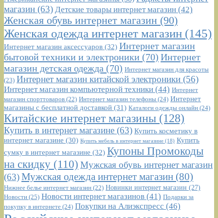
магазин
(63)
Детские товары интернет магазин
(42)
Женская обувь интернет магазин
(90)
Женская одежда интернет магазин
(145)
Интернет магазин
Интернет магазин аксессуаров
(32)
бытовой техники и электроники
(70)
Интернет
магазин детская одежда
(70)
Интернет магазин для красоты
Интернет магазин китайской электроники
(56)
(23)
Интернет магазин компьютерной техники
(44)
Интернет
Интернет
Интернет магазин телефоны
(24)
магазин спорттоваров
(22)
магазины с бесплатной доставкой
(31)
Каталоги одежды онлайн
(24)
Китайские интернет магазины
(128)
Купить в интернет магазине
(63)
Купить косметику в
интернет магазине
(30)
Купить
Купить мебель в интернет магазине
(18)
Купоны Промокоды
сумку в интернет магазине
(32)
на скидку
(110)
Мужская обувь интернет магазин
Мужская одежда интернет магазин
(80)
(63)
Новинки интернет магазин
(27)
Нижнее белье интернет магазин
(22)
Новости интернет магазинов
(41)
Новости
(25)
Подарки за
Покупки на Алиэкспресс
(46)
покупку в интернете
(24)