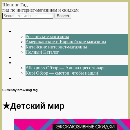
Шопинг Гид
гид по интернет-магазинам и скидкам
Show Navigation
Hide Navigation
Интернет-магазины
Российские магазины
Американские и Европейские магазины
Китайские интернет-магазины
Полный Каталог
Акции и Скидки
Каталог товаров
Aliexpress Обзор — Алиэкспресс товары
Kupi Обзор — смотри, чтобы нашли!
Написать нам
Currently browsing tag
★Детский мир