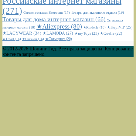
Российские интернет магазины
(271)
Сервис доставки Shopotam
(17)
Товары для активного отдыха
(19)
Товары для дома интернет магазин
(66)
Украшения
★Aliexpress
(80)
★KupiVIP
(25)
интернет магазин
(18)
★Kinderly
(18)
★LACYWEAR
(34)
★LAMODA
(27)
★myToys
(23)
★Quelle
(22)
★Сотмаркет
(20)
★Tmart
(16)
★Связной
(16)
© 2012-2026 Шопинг Гид. Все права защищены. Копирование
контента запрещено.