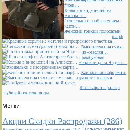
#жен…
Кольца в виде цепей на
Алиэксп…
#кошельки с изображением
карти…
Женский тонкий полосатый
шарф
…
Вместительная сумка
из «маслян…
Бамбуковая
менажница на Яндекс…
Как красиво оформить
праздник шарами
Как выбрать фильтр
глубокой очистки воды
Метки
Акции Скидки Распродажи
(286)
Гаджеты интернет
Американские интернет магазины
(38)