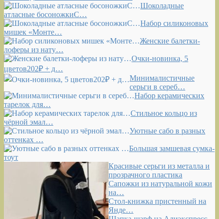
Шоколадные
атласные босоножкиС…
Набор силиконовых
мишек «Монте…
Женские балетки-
лоферы из нату…
Очки-новинка, 5
цветов202₽ + д…
Минималистичные
серьги в сереб…
Набор керамических
тарелок для…
Стильное кольцо из
чёрной эмал…
Уютные сабо в разных
оттенках …
Большая замшевая сумка-
тоут
Красивые серьги из металла и
прозрачного пластика
Сапожки из натуральной кожи
на…
Стол-книжка пристенный на
Янде…
Шапка-шарф на Алиэкспресс