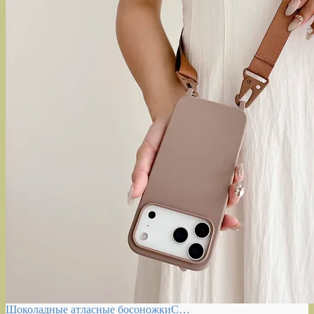
Шоколадные атласные босоножкиС…