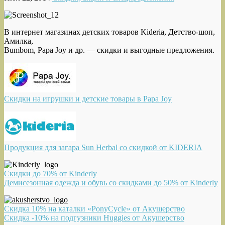
В интернет магазинах детских товаров Kideria, Детство-шоп,
Амилка,
Bumbom, Papa Joy и др. — скидки и выгодные предложения.
Скидки на игрушки и детские товары в Papa Joy
Продукция для загара Sun Herbal со скидкой от KIDERIA
Скидки до 70% от Kinderly
Демисезонная одежда и обувь со скидками до 50% от Kinderly
Скидка 10% на каталки «PonyCycle» от Акушерство
Скидка -10% на подгузники Huggies от Акушерство