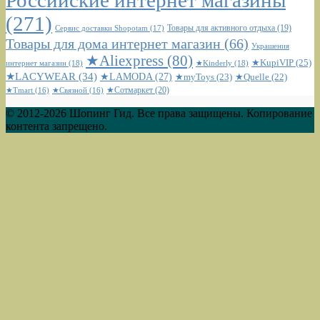
Российские интернет магазины
(271)
Сервис доставки Shopotam
(17)
Товары для активного отдыха
(19)
Товары для дома интернет магазин
(66)
Украшения
★Aliexpress
(80)
★KupiVIP
(25)
интернет магазин
(18)
★Kinderly
(18)
★LACYWEAR
(34)
★LAMODA
(27)
★myToys
(23)
★Quelle
(22)
★Сотмаркет
(20)
★Tmart
(16)
★Связной
(16)
© 2012-2026 Шопинг Гид. Все права защищены. Копирование
контента запрещено.