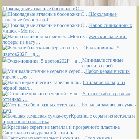
Шоколадные атласные босоножкиС…
Шоколадные
атласные босоножкиС…
Набор силиконовых
мишек «Монте…
Женские балетки-
лоферы из нату…
Очки-новинка, 5
цветов202₽ + д…
Минималистичные
серьги в сереб…
Набор керамических
тарелок для…
Стильное кольцо из
чёрной эмал…
Уютные сабо в разных
оттенках …
Большая замшевая сумка-
тоут
Красивые серьги из металла и
прозрачного пластика
Сапожки из натуральной кожи на…
Стол-книжка