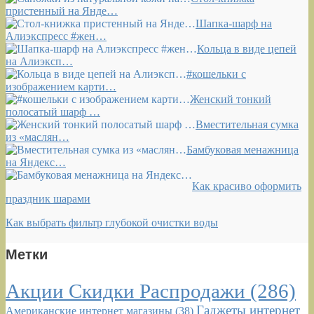
пристенный на Янде…
Шапка-шарф на
Алиэкспресс #жен…
Кольца в виде цепей
на Алиэксп…
#кошельки с
изображением карти…
Женский тонкий
полосатый шарф …
Вместительная сумка
из «маслян…
Бамбуковая менажница
на Яндекс…
Как красиво оформить
праздник шарами
Как выбрать фильтр глубокой очистки воды
Метки
Акции Скидки Распродажи
(286)
Гаджеты интернет
Американские интернет магазины
(38)