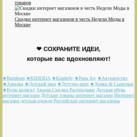
товаров
Скидки интернет магазинов в честь Недели Моды в
Москве
❤ СОХРАНИТЕ ИДЕИ,
которые вас вдохновляют!
★Bumbom
★KIDERIA
★Kinderly
★Papa Joy
★Акушерство
★Амилка
★Детский мир
★Детство-шоп
★Дочки & Сыночки
★Купи коляску
Акции Скидки Распродажи
Детская обувь
интернет магазин
Детские товары интернет магазин
Интернет
магазин детская одежда
Российские интернет магазины