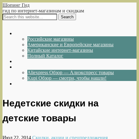
Шопинг Гид
гид по интернет-магазинам и скидкам
Show Navigation
Hide Navigation
Интернет-магазины
Российские магазины
Американские и Европейские магазины
Китайские интернет-магазины
Полный Каталог
Акции и Скидки
Каталог товаров
Aliexpress Обзор — Алиэкспресс товары
Kupi Обзор — смотри, чтобы нашли!
Написать нам
Недетские скидки на
детские товары
Июл 22, 2014
Скидки, акции и спецпредложения