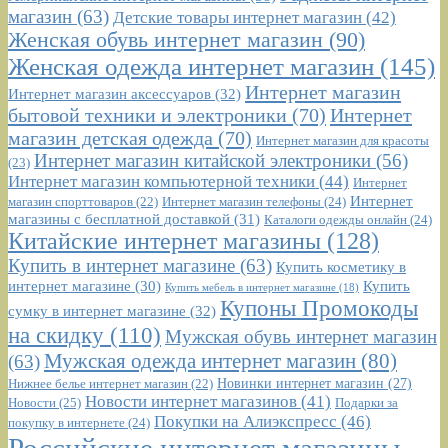
магазин
(63)
Детские товары интернет магазин
(42)
Женская обувь интернет магазин
(90)
Женская одежда интернет магазин
(145)
Интернет магазин
Интернет магазин аксессуаров
(32)
бытовой техники и электроники
(70)
Интернет
магазин детская одежда
(70)
Интернет магазин для красоты
Интернет магазин китайской электроники
(56)
(23)
Интернет магазин компьютерной техники
(44)
Интернет
Интернет
Интернет магазин телефоны
(24)
магазин спорттоваров
(22)
магазины с бесплатной доставкой
(31)
Каталоги одежды онлайн
(24)
Китайские интернет магазины
(128)
Купить в интернет магазине
(63)
Купить косметику в
интернет магазине
(30)
Купить
Купить мебель в интернет магазине
(18)
Купоны Промокоды
сумку в интернет магазине
(32)
на скидку
(110)
Мужская обувь интернет магазин
Мужская одежда интернет магазин
(80)
(63)
Новинки интернет магазин
(27)
Нижнее белье интернет магазин
(22)
Новости интернет магазинов
(41)
Новости
(25)
Подарки за
Покупки на Алиэкспресс
(46)
покупку в интернете
(24)