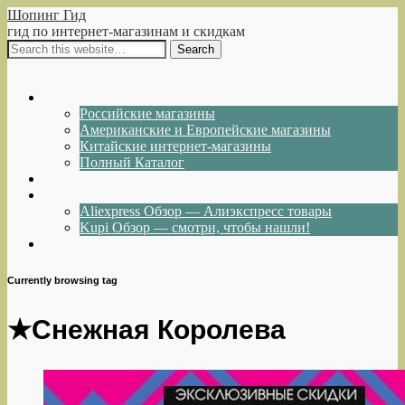
Шопинг Гид
гид по интернет-магазинам и скидкам
Show Navigation
Hide Navigation
Интернет-магазины
Российские магазины
Американские и Европейские магазины
Китайские интернет-магазины
Полный Каталог
Акции и Скидки
Каталог товаров
Aliexpress Обзор — Алиэкспресс товары
Kupi Обзор — смотри, чтобы нашли!
Написать нам
Currently browsing tag
★Снежная Королева