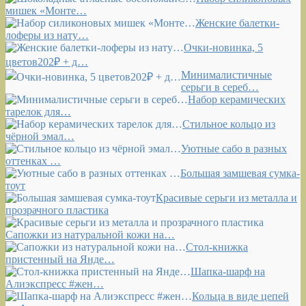
мишек «Монте…
Женские балетки-
лоферы из нату…
Очки-новинка, 5
цветов202₽ + д…
Минималистичные
серьги в сереб…
Набор керамических
тарелок для…
Стильное кольцо из
чёрной эмал…
Уютные сабо в разных
оттенках …
Большая замшевая сумка-
тоут
Красивые серьги из металла и
прозрачного пластика
Сапожки из натуральной кожи на…
Стол-книжка
пристенный на Янде…
Шапка-шарф на
Алиэкспресс #жен…
Кольца в виде цепей