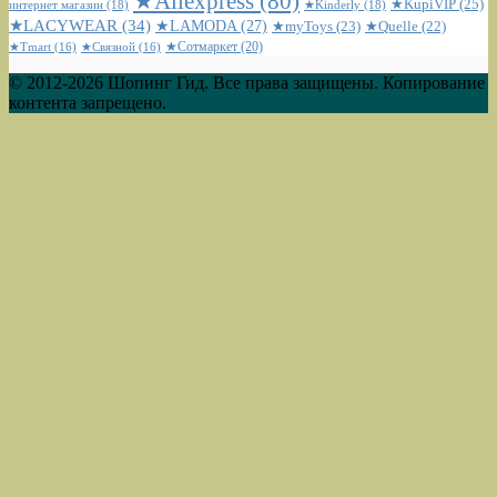
★Aliexpress
(80)
★KupiVIP
(25)
интернет магазин
(18)
★Kinderly
(18)
★LACYWEAR
(34)
★LAMODA
(27)
★myToys
(23)
★Quelle
(22)
★Сотмаркет
(20)
★Tmart
(16)
★Связной
(16)
© 2012-2026 Шопинг Гид. Все права защищены. Копирование
контента запрещено.