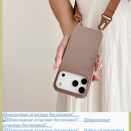
Шоколадные атласные босоножкиС…
Шоколадные
атласные босоножкиС…
Набор силиконовых