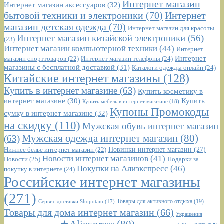
Интернет магазин
Интернет магазин аксессуаров
(32)
бытовой техники и электроники
(70)
Интернет
магазин детская одежда
(70)
Интернет магазин для красоты
Интернет магазин китайской электроники
(56)
(23)
Интернет магазин компьютерной техники
(44)
Интернет
Интернет
Интернет магазин телефоны
(24)
магазин спорттоваров
(22)
магазины с бесплатной доставкой
(31)
Каталоги одежды онлайн
(24)
Китайские интернет магазины
(128)
Купить в интернет магазине
(63)
Купить косметику в
интернет магазине
(30)
Купить
Купить мебель в интернет магазине
(18)
Купоны Промокоды
сумку в интернет магазине
(32)
на скидку
(110)
Мужская обувь интернет магазин
Мужская одежда интернет магазин
(80)
(63)
Новинки интернет магазин
(27)
Нижнее белье интернет магазин
(22)
Новости интернет магазинов
(41)
Новости
(25)
Подарки за
Покупки на Алиэкспресс
(46)
покупку в интернете
(24)
Российские интернет магазины
(271)
Сервис доставки Shopotam
(17)
Товары для активного отдыха
(19)
Товары для дома интернет магазин
(66)
Украшения