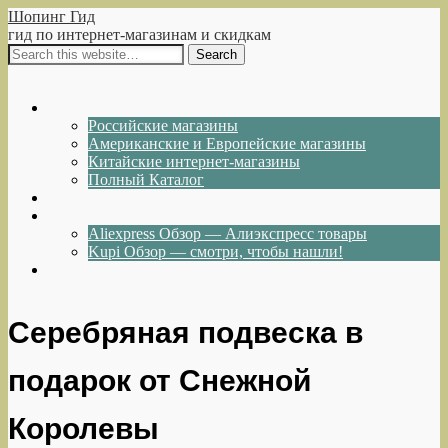
Шопинг Гид
гид по интернет-магазинам и скидкам
Show Navigation
Hide Navigation
Интернет-магазины
Российские магазины
Американские и Европейские магазины
Китайские интернет-магазины
Полный Каталог
Акции и Скидки
Каталог товаров
Aliexpress Обзор — Алиэкспресс товары
Kupi Обзор — смотри, чтобы нашли!
Написать нам
Серебряная подвеска в
подарок от Снежной
Королевы