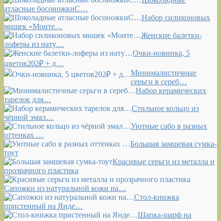
атласные босоножкиС…
Набор силиконовых
мишек «Монте…
Женские балетки-
лоферы из нату…
Очки-новинка, 5
цветов202₽ + д…
Минималистичные
серьги в сереб…
Набор керамических
тарелок для…
Стильное кольцо из
чёрной эмал…
Уютные сабо в разных
оттенках …
Большая замшевая сумка-
тоут
Красивые серьги из металла и
прозрачного пластика
Сапожки из натуральной кожи на…
Стол-книжка
пристенный на Янде…
Шапка-шарф на