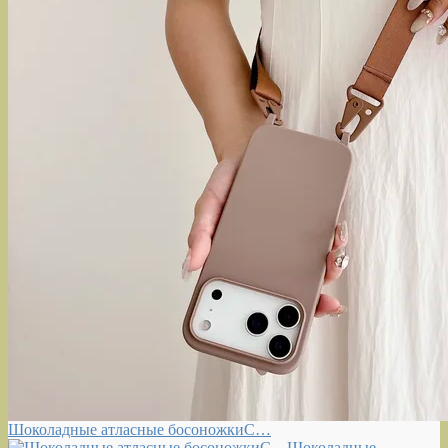
Шоколадные атласные босоножкиС…
Шоколадные