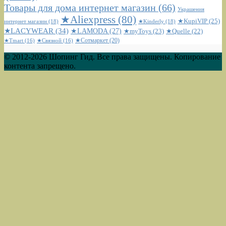
Товары для дома интернет магазин
(66)
Украшения
★Aliexpress
(80)
★KupiVIP
(25)
интернет магазин
(18)
★Kinderly
(18)
★LACYWEAR
(34)
★LAMODA
(27)
★myToys
(23)
★Quelle
(22)
★Сотмаркет
(20)
★Tmart
(16)
★Связной
(16)
© 2012-2026 Шопинг Гид. Все права защищены. Копирование
контента запрещено.