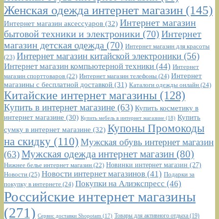
Женская одежда интернет магазин
(145)
Интернет магазин
Интернет магазин аксессуаров
(32)
бытовой техники и электроники
(70)
Интернет
магазин детская одежда
(70)
Интернет магазин для красоты
Интернет магазин китайской электроники
(56)
(23)
Интернет магазин компьютерной техники
(44)
Интернет
Интернет
Интернет магазин телефоны
(24)
магазин спорттоваров
(22)
магазины с бесплатной доставкой
(31)
Каталоги одежды онлайн
(24)
Китайские интернет магазины
(128)
Купить в интернет магазине
(63)
Купить косметику в
интернет магазине
(30)
Купить
Купить мебель в интернет магазине
(18)
Купоны Промокоды
сумку в интернет магазине
(32)
на скидку
(110)
Мужская обувь интернет магазин
Мужская одежда интернет магазин
(80)
(63)
Новинки интернет магазин
(27)
Нижнее белье интернет магазин
(22)
Новости интернет магазинов
(41)
Новости
(25)
Подарки за
Покупки на Алиэкспресс
(46)
покупку в интернете
(24)
Российские интернет магазины
(271)
Сервис доставки Shopotam
(17)
Товары для активного отдыха
(19)