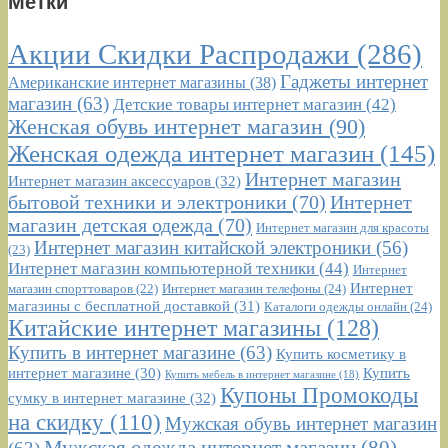
Метки
Акции Скидки Распродажи
(286)
Гаджеты интернет
Американские интернет магазины
(38)
магазин
(63)
Детские товары интернет магазин
(42)
Женская обувь интернет магазин
(90)
Женская одежда интернет магазин
(145)
Интернет магазин
Интернет магазин аксессуаров
(32)
бытовой техники и электроники
(70)
Интернет
магазин детская одежда
(70)
Интернет магазин для красоты
Интернет магазин китайской электроники
(56)
(23)
Интернет магазин компьютерной техники
(44)
Интернет
Интернет
Интернет магазин телефоны
(24)
магазин спорттоваров
(22)
магазины с бесплатной доставкой
(31)
Каталоги одежды онлайн
(24)
Китайские интернет магазины
(128)
Купить в интернет магазине
(63)
Купить косметику в
интернет магазине
(30)
Купить
Купить мебель в интернет магазине
(18)
Купоны Промокоды
сумку в интернет магазине
(32)
на скидку
(110)
Мужская обувь интернет магазин
Мужская одежда интернет магазин
(80)