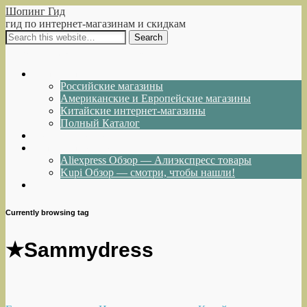
Шопинг Гид
гид по интернет-магазинам и скидкам
Show Navigation
Hide Navigation
Интернет-магазины
Российские магазины
Американские и Европейские магазины
Китайские интернет-магазины
Полный Каталог
Акции и Скидки
Каталог товаров
Aliexpress Обзор — Алиэкспресс товары
Kupi Обзор — смотри, чтобы нашли!
Написать нам
Currently browsing tag
★Sammydress