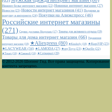
(63)
Новинки интернет магазин
(27)
Нижнее белье интернет магазин
(22)
Новости интернет магазинов
(41)
Новости
(25)
Подарки за
Покупки на Алиэкспресс
(46)
покупку в интернете
(24)
Российские интернет магазины
(271)
Сервис доставки Shopotam
(17)
Товары для активного отдыха
(19)
Товары для дома интернет магазин
(66)
Украшения
★Aliexpress
(80)
★KupiVIP
(25)
интернет магазин
(18)
★Kinderly
(18)
★LACYWEAR
(34)
★LAMODA
(27)
★myToys
(23)
★Quelle
(22)
★Сотмаркет
(20)
★Tmart
(16)
★Связной
(16)
© 2012-2026 Шопинг Гид. Все права защищены. Копирование
контента запрещено.