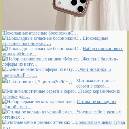
Шоколадные атласные босоножкиС…
Шоколадные
атласные босоножкиС…
Набор силиконовых
мишек «Монте…
Женские балетки-
лоферы из нату…
Очки-новинка, 5
цветов202₽ + д…
Минималистичные
серьги в сереб…
Набор керамических
тарелок для…
Стильное кольцо из
чёрной эмал…
Уютные сабо в разных
оттенках …
Большая замшевая сумка-
тоут