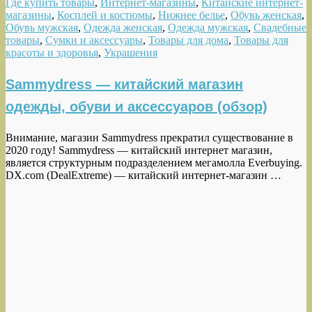
Где купить товары
,
Интернет-магазины
,
Китайские интернет-
магазины
,
Косплей и костюмы
,
Нижнее белье
,
Обувь женская
,
Обувь мужская
,
Одежда женская
,
Одежда мужская
,
Свадебные
товары
,
Сумки и аксессуары
,
Товары для дома
,
Товары для
красоты и здоровья
,
Украшения
Sammydress — китайский магазин
одежды, обуви и аксессуаров (обзор)
Внимание, магазин Sammydress прекратил существование в
2020 году! Sammydress — китайский интернет магазин,
является структурным подразделением мегамолла Everbuying.
DX.com (DealExtreme) — китайский интернет-магазин …