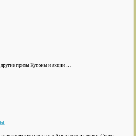
 и другие призы Купоны и акции …
зы
 туристическую поездку в Амстердам на двоих. Супер …