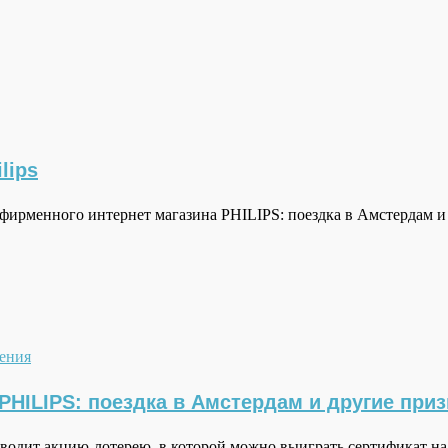
lips
от фирменного интернет магазина PHILIPS: поездка в Амстердам
ения
PHILIPS: поездка в Амстердам и другие при
водит акцию-лотерею, в которой можно выиграть сертификат на