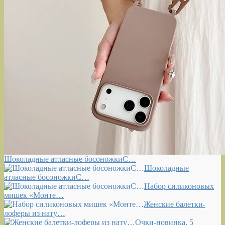
Шоколадные атласные босоножкиС…
Шоколадные
атласные босоножкиС…
Набор силиконовых
мишек «Монте…
Женские балетки-
лоферы из нату…
Очки-новинка, 5