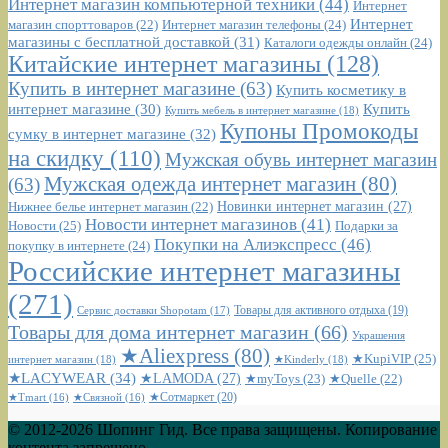
Интернет магазин китайской электроники
(56)
(23)
Интернет магазин компьютерной техники
(44)
Интернет
Интернет
Интернет магазин телефоны
(24)
магазин спорттоваров
(22)
магазины с бесплатной доставкой
(31)
Каталоги одежды онлайн
(24)
Китайские интернет магазины
(128)
Купить в интернет магазине
(63)
Купить косметику в
интернет магазине
(30)
Купить
Купить мебель в интернет магазине
(18)
Купоны Промокоды
сумку в интернет магазине
(32)
на скидку
(110)
Мужская обувь интернет магазин
Мужская одежда интернет магазин
(80)
(63)
Новинки интернет магазин
(27)
Нижнее белье интернет магазин
(22)
Новости интернет магазинов
(41)
Новости
(25)
Подарки за
Покупки на Алиэкспресс
(46)
покупку в интернете
(24)
Российские интернет магазины
(271)
Сервис доставки Shopotam
(17)
Товары для активного отдыха
(19)
Товары для дома интернет магазин
(66)
Украшения
★Aliexpress
(80)
★KupiVIP
(25)
интернет магазин
(18)
★Kinderly
(18)
★LACYWEAR
(34)
★LAMODA
(27)
★myToys
(23)
★Quelle
(22)
★Сотмаркет
(20)
★Tmart
(16)
★Связной
(16)
© 2012-2026 Шопинг Гид. Все права защищены. Копирование