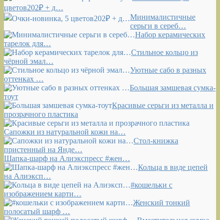
цветов202₽ + д…
Минималистичные
серьги в сереб…
Набор керамических
тарелок для…
Стильное кольцо из
чёрной эмал…
Уютные сабо в разных
оттенках …
Большая замшевая сумка-
тоут
Красивые серьги из металла и
прозрачного пластика
Сапожки из натуральной кожи на…
Стол-книжка
пристенный на Янде…
Шапка-шарф на
Алиэкспресс #жен…
Кольца в виде цепей
на Алиэксп…
#кошельки с
изображением карти…
Женский тонкий