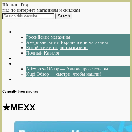
Шопинг Гид
гид по интернет-магазинам и скидкам
Show Navigation
Hide Navigation
Интернет-магазины
Российские магазины
Американские и Европейские магазины
Китайские интернет-магазины
Полный Каталог
Акции и Скидки
Каталог товаров
Aliexpress Обзор — Алиэкспресс товары
Kupi Обзор — смотри, чтобы нашли!
Написать нам
Currently browsing tag
★MEXX