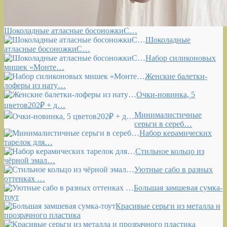
Шоколадные атласные босоножкиС…
Шоколадные
атласные босоножкиС…
Набор силиконовых
мишек «Монте…
Женские балетки-
лоферы из нату…
Очки-новинка, 5
цветов202₽ + д…
Минималистичные
серьги в сереб…
Набор керамических
тарелок для…
Стильное кольцо из
чёрной эмал…
Уютные сабо в разных
оттенках …
Большая замшевая сумка-
тоут
Красивые серьги из металла и
прозрачного пластика