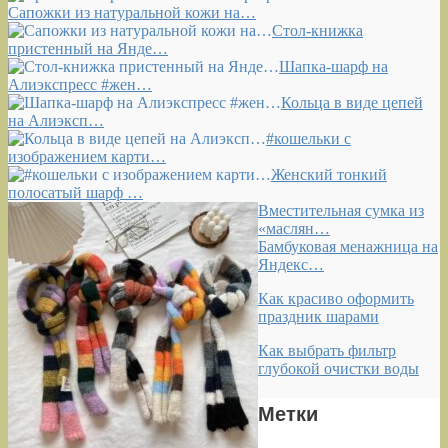
Сапожки из натуральной кожи на…
Стол-книжка
пристенный на Янде…
Шапка-шарф на
Алиэкспресс #жен…
Кольца в виде цепей
на Алиэксп…
#кошельки с
изображением карти…
Женский тонкий
полосатый шарф …
Вместительная сумка из
«маслян…
Бамбуковая менажница на
Яндекс…
Как красиво оформить
праздник шарами
Как выбрать фильтр
глубокой очистки воды
Метки