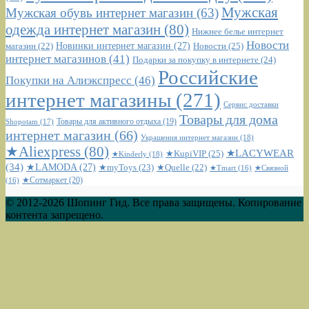
Мужская
Мужская обувь интернет магазин
(63)
одежда интернет магазин
(80)
Нижнее белье интернет
Новости
Новинки интернет магазин
(27)
Новости
(25)
магазин
(22)
интернет магазинов
(41)
Подарки за покупку в интернете
(24)
Российские
Покупки на Алиэкспресс
(46)
интернет магазины
(271)
Сервис доставки
Товары для дома
Shopotam
(17)
Товары для активного отдыха
(19)
интернет магазин
(66)
Украшения интернет магазин
(18)
★Aliexpress
(80)
★LACYWEAR
★KupiVIP
(25)
★Kinderly
(18)
(34)
★LAMODA
(27)
★myToys
(23)
★Quelle
(22)
★Tmart
(16)
★Связной
★Сотмаркет
(20)
(16)
© 2012-2026 Шопинг Гид. Все права защищены. Копирование
контента запрещено.