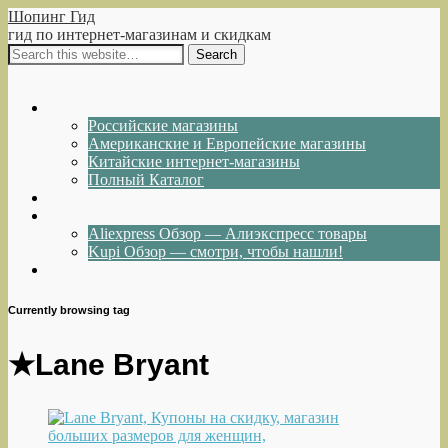
Шопинг Гид
гид по интернет-магазинам и скидкам
Show Navigation
Hide Navigation
Интернет-магазины
Российские магазины
Американские и Европейские магазины
Китайские интернет-магазины
Полный Каталог
Акции и Скидки
Каталог товаров
Aliexpress Обзор — Алиэкспресс товары
Kupi Обзор — смотри, чтобы нашли!
Написать нам
Currently browsing tag
★Lane Bryant