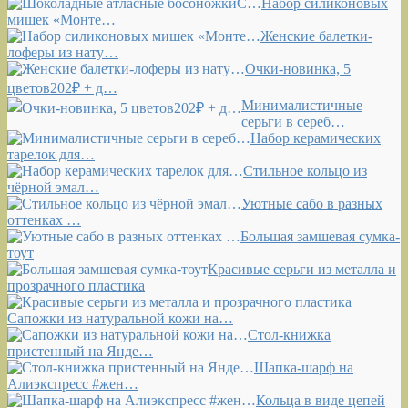
Набор силиконовых
мишек «Монте…
Женские балетки-
лоферы из нату…
Очки-новинка, 5
цветов202₽ + д…
Минималистичные
серьги в сереб…
Набор керамических
тарелок для…
Стильное кольцо из
чёрной эмал…
Уютные сабо в разных
оттенках …
Большая замшевая сумка-
тоут
Красивые серьги из металла и
прозрачного пластика
Сапожки из натуральной кожи на…
Стол-книжка
пристенный на Янде…
Шапка-шарф на
Алиэкспресс #жен…
Кольца в виде цепей