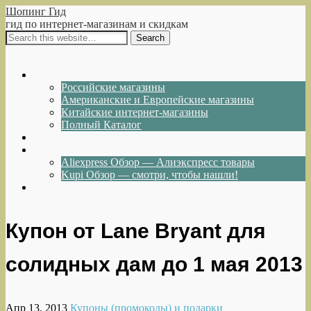
Шопинг Гид
гид по интернет-магазинам и скидкам
Show Navigation
Hide Navigation
Интернет-магазины
Российские магазины
Американские и Европейские магазины
Китайские интернет-магазины
Полный Каталог
Акции и Скидки
Каталог товаров
Aliexpress Обзор — Алиэкспресс товары
Kupi Обзор — смотри, чтобы нашли!
Написать нам
Купон от Lane Bryant для
солидных дам до 1 мая 2013
Апр 13, 2013
Купоны (промокоды) и подарки