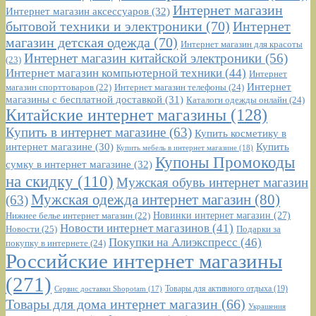
Интернет магазин
Интернет магазин аксессуаров
(32)
бытовой техники и электроники
(70)
Интернет
магазин детская одежда
(70)
Интернет магазин для красоты
Интернет магазин китайской электроники
(56)
(23)
Интернет магазин компьютерной техники
(44)
Интернет
Интернет
Интернет магазин телефоны
(24)
магазин спорттоваров
(22)
магазины с бесплатной доставкой
(31)
Каталоги одежды онлайн
(24)
Китайские интернет магазины
(128)
Купить в интернет магазине
(63)
Купить косметику в
интернет магазине
(30)
Купить
Купить мебель в интернет магазине
(18)
Купоны Промокоды
сумку в интернет магазине
(32)
на скидку
(110)
Мужская обувь интернет магазин
Мужская одежда интернет магазин
(80)
(63)
Новинки интернет магазин
(27)
Нижнее белье интернет магазин
(22)
Новости интернет магазинов
(41)
Новости
(25)
Подарки за
Покупки на Алиэкспресс
(46)
покупку в интернете
(24)
Российские интернет магазины
(271)
Сервис доставки Shopotam
(17)
Товары для активного отдыха
(19)
Товары для дома интернет магазин
(66)
Украшения