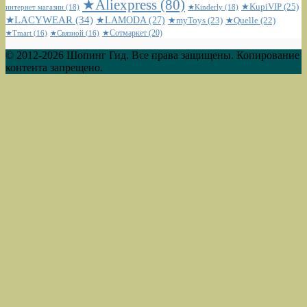
★Aliexpress
(80)
★KupiVIP
(25)
интернет магазин
(18)
★Kinderly
(18)
★LACYWEAR
(34)
★LAMODA
(27)
★myToys
(23)
★Quelle
(22)
★Сотмаркет
(20)
★Tmart
(16)
★Связной
(16)
© 2012-2026 Шопинг Гид. Все права защищены. Копирование
контента запрещено.