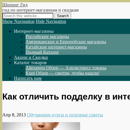
Шопинг Гид
гид по интернет-магазинам и скидкам
Show Navigation
Hide Navigation
Интернет-магазины
Российские магазины
Американские и Европейские магазины
Китайские интернет-магазины
Полный Каталог
Акции и Скидки
Каталог товаров
Aliexpress Обзор — Алиэкспресс товары
Kupi Обзор — смотри, чтобы нашли!
Написать нам
Как отличить подделку в инт
Апр 8, 2013
Обучающие курсы и полезные советы