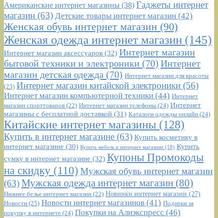
Гаджеты интернет
Американские интернет магазины
(38)
магазин
(63)
Детские товары интернет магазин
(42)
Женская обувь интернет магазин
(90)
Женская одежда интернет магазин
(145)
Интернет магазин
Интернет магазин аксессуаров
(32)
бытовой техники и электроники
(70)
Интернет
магазин детская одежда
(70)
Интернет магазин для красоты
Интернет магазин китайской электроники
(56)
(23)
Интернет магазин компьютерной техники
(44)
Интернет
Интернет
Интернет магазин телефоны
(24)
магазин спорттоваров
(22)
магазины с бесплатной доставкой
(31)
Каталоги одежды онлайн
(24)
Китайские интернет магазины
(128)
Купить в интернет магазине
(63)
Купить косметику в
интернет магазине
(30)
Купить
Купить мебель в интернет магазине
(18)
Купоны Промокоды
сумку в интернет магазине
(32)
на скидку
(110)
Мужская обувь интернет магазин
Мужская одежда интернет магазин
(80)
(63)
Новинки интернет магазин
(27)
Нижнее белье интернет магазин
(22)
Новости интернет магазинов
(41)
Новости
(25)
Подарки за
Покупки на Алиэкспресс
(46)
покупку в интернете
(24)