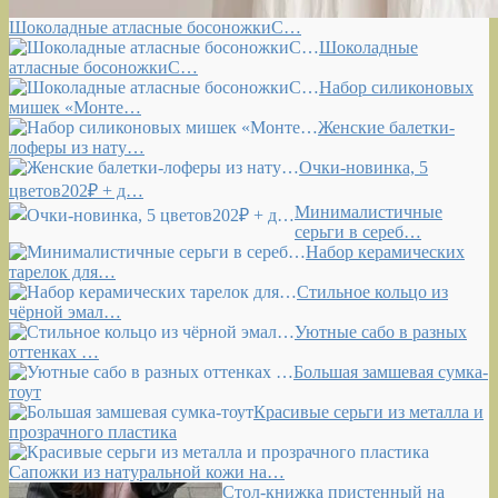
Шоколадные атласные босоножкиС…
Шоколадные
атласные босоножкиС…
Набор силиконовых
мишек «Монте…
Женские балетки-
лоферы из нату…
Очки-новинка, 5
цветов202₽ + д…
Минималистичные
серьги в сереб…
Набор керамических
тарелок для…
Стильное кольцо из
чёрной эмал…
Уютные сабо в разных
оттенках …
Большая замшевая сумка-
тоут
Красивые серьги из металла и
прозрачного пластика
Сапожки из натуральной кожи на…
Стол-книжка пристенный на