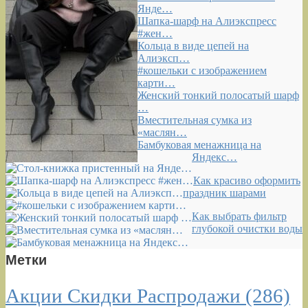
Янде…
Шапка-шарф на Алиэкспресс
#жен…
Кольца в виде цепей на
Алиэксп…
#кошельки с изображением
карти…
Женский тонкий полосатый шарф
…
Вместительная сумка из
«маслян…
Бамбуковая менажница на
Яндекс…
Как красиво оформить
праздник шарами
Как выбрать фильтр
глубокой очистки воды
Метки
Акции Скидки Распродажи
(286)