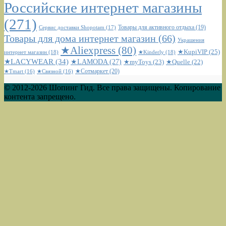
Российские интернет магазины
(271)
Сервис доставки Shopotam
(17)
Товары для активного отдыха
(19)
Товары для дома интернет магазин
(66)
Украшения
★Aliexpress
(80)
★KupiVIP
(25)
интернет магазин
(18)
★Kinderly
(18)
★LACYWEAR
(34)
★LAMODA
(27)
★myToys
(23)
★Quelle
(22)
★Сотмаркет
(20)
★Tmart
(16)
★Связной
(16)
© 2012-2026 Шопинг Гид. Все права защищены. Копирование
контента запрещено.