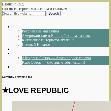
Шопинг Гид
гид по интернет-магазинам и скидкам
Show Navigation
Hide Navigation
Интернет-магазины
Российские магазины
Американские и Европейские магазины
Китайские интернет-магазины
Полный Каталог
Акции и Скидки
Каталог товаров
Aliexpress Обзор — Алиэкспресс товары
Kupi Обзор — смотри, чтобы нашли!
Написать нам
Currently browsing tag
★LOVE REPUBLIC