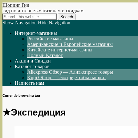
Шопинг Гид
гид по интернет-магазинам и скидкам
Show Navigation
Hide Navigation
Интернет-магазины
Российские магазины
Американские и Европейские магазины
Китайские интернет-магазины
Полный Каталог
Акции и Скидки
Каталог товаров
Aliexpress Обзор — Алиэкспресс товары
Kupi Обзор — смотри, чтобы нашли!
Написать нам
Currently browsing tag
★Экспедиция