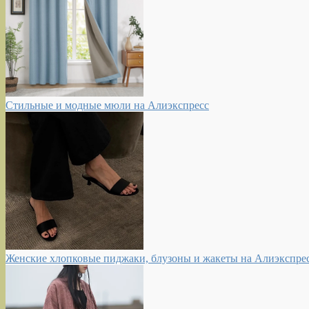
Стильные и модные мюли на Алиэкспресс
Женские хлопковые пиджаки, блузоны и жакеты на Алиэкспре