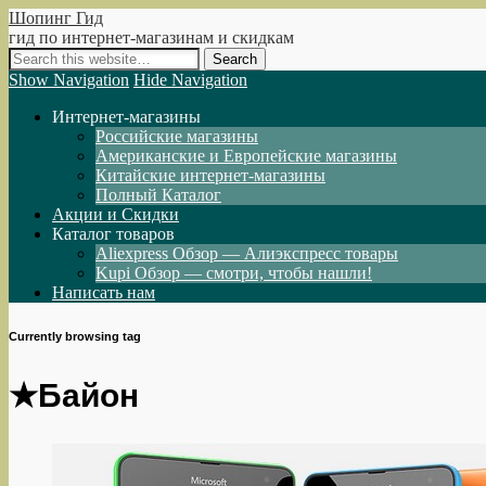
Шопинг Гид
гид по интернет-магазинам и скидкам
Show Navigation
Hide Navigation
Интернет-магазины
Российские магазины
Американские и Европейские магазины
Китайские интернет-магазины
Полный Каталог
Акции и Скидки
Каталог товаров
Aliexpress Обзор — Алиэкспресс товары
Kupi Обзор — смотри, чтобы нашли!
Написать нам
Currently browsing tag
★Байон