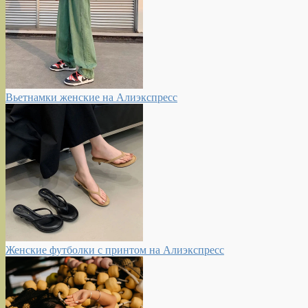
Вьетнамки женские на Алиэкспресс
Женские футболки с принтом на Алиэкспресс