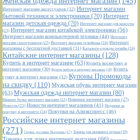
Женская одежда интернет магазин
(145)
Интернет магазин
Интернет магазин аксессуаров
(32)
бытовой техники и электроники
(70)
Интернет
магазин детская одежда
(70)
Интернет магазин для красоты
Интернет магазин китайской электроники
(56)
(23)
Интернет магазин компьютерной техники
(44)
Интернет
Интернет
Интернет магазин телефоны
(24)
магазин спорттоваров
(22)
магазины с бесплатной доставкой
(31)
Каталоги одежды онлайн
(24)
Китайские интернет магазины
(128)
Купить в интернет магазине
(63)
Купить косметику в
интернет магазине
(30)
Купить
Купить мебель в интернет магазине
(18)
Купоны Промокоды
сумку в интернет магазине
(32)
на скидку
(110)
Мужская обувь интернет магазин
Мужская одежда интернет магазин
(80)
(63)
Новинки интернет магазин
(27)
Нижнее белье интернет магазин
(22)
Новости интернет магазинов
(41)
Новости
(25)
Подарки за
Покупки на Алиэкспресс
(46)
покупку в интернете
(24)
Российские интернет магазины
(271)
Сервис доставки Shopotam
(17)
Товары для активного отдыха
(19)
Товары для дома интернет магазин
(66)
Украшения