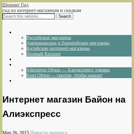
Шопинг Гид
гид по интернет-магазинам и скидкам
Show Navigation
Hide Navigation
Интернет-магазины
Российские магазины
Американские и Европейские магазины
Китайские интернет-магазины
Полный Каталог
Акции и Скидки
Каталог товаров
Aliexpress Обзор — Алиэкспресс товары
Kupi Обзор — смотри, чтобы нашли!
Написать нам
Интернет магазин Байон на
Алиэкспресс
Мар 26, 2015
Новости шопинга