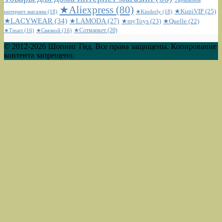
★Aliexpress
(80)
★KupiVIP
(25)
интернет магазин
(18)
★Kinderly
(18)
★LACYWEAR
(34)
★LAMODA
(27)
★myToys
(23)
★Quelle
(22)
★Сотмаркет
(20)
★Tmart
(16)
★Связной
(16)
© 2012-2026 Шопинг Гид. Все права защищены. Копирование
контента запрещено.