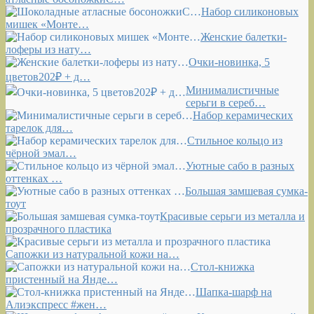
Набор силиконовых
мишек «Монте…
Женские балетки-
лоферы из нату…
Очки-новинка, 5
цветов202₽ + д…
Минималистичные
серьги в сереб…
Набор керамических
тарелок для…
Стильное кольцо из
чёрной эмал…
Уютные сабо в разных
оттенках …
Большая замшевая сумка-
тоут
Красивые серьги из металла и
прозрачного пластика
Сапожки из натуральной кожи на…
Стол-книжка
пристенный на Янде…
Шапка-шарф на
Алиэкспресс #жен…