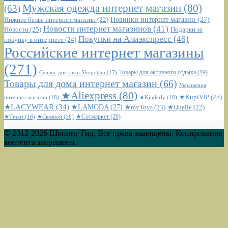
Мужская одежда интернет магазин
(80)
(63)
Новинки интернет магазин
(27)
Нижнее белье интернет магазин
(22)
Новости интернет магазинов
(41)
Новости
(25)
Подарки за
Покупки на Алиэкспресс
(46)
покупку в интернете
(24)
Российские интернет магазины
(271)
Сервис доставки Shopotam
(17)
Товары для активного отдыха
(19)
Товары для дома интернет магазин
(66)
Украшения
★Aliexpress
(80)
★KupiVIP
(25)
интернет магазин
(18)
★Kinderly
(18)
★LACYWEAR
(34)
★LAMODA
(27)
★myToys
(23)
★Quelle
(22)
★Сотмаркет
(20)
★Tmart
(16)
★Связной
(16)
© 2012-2026 Шопинг Гид. Все права защищены. Копирование
контента запрещено.