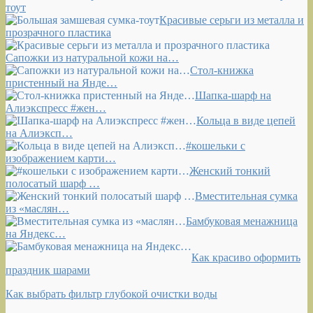
тоут
Красивые серьги из металла и
прозрачного пластика
Сапожки из натуральной кожи на…
Стол-книжка
пристенный на Янде…
Шапка-шарф на
Алиэкспресс #жен…
Кольца в виде цепей
на Алиэксп…
#кошельки с
изображением карти…
Женский тонкий
полосатый шарф …
Вместительная сумка
из «маслян…
Бамбуковая менажница
на Яндекс…
Как красиво оформить
праздник шарами
Как выбрать фильтр глубокой очистки воды