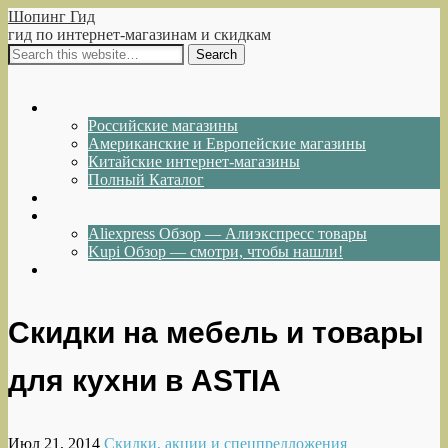
Шопинг Гид
гид по интернет-магазинам и скидкам
Show Navigation
Hide Navigation
Интернет-магазины
Российские магазины
Американские и Европейские магазины
Китайские интернет-магазины
Полный Каталог
Акции и Скидки
Каталог товаров
Aliexpress Обзор — Алиэкспресс товары
Kupi Обзор — смотри, чтобы нашли!
Написать нам
Скидки на мебель и товары
для кухни в ASTIA
Июл 21, 2014
Скидки, акции и спецпредложения