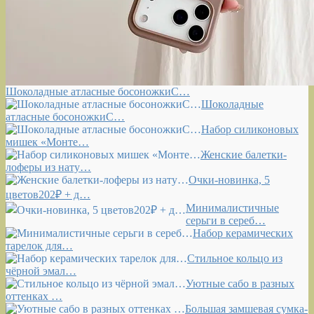
Шоколадные атласные босоножкиС…
Шоколадные
атласные босоножкиС…
Набор силиконовых
мишек «Монте…
Женские балетки-
лоферы из нату…
Очки-новинка, 5
цветов202₽ + д…
Минималистичные
серьги в сереб…
Набор керамических
тарелок для…
Стильное кольцо из
чёрной эмал…
Уютные сабо в разных
оттенках …
Большая замшевая сумка-