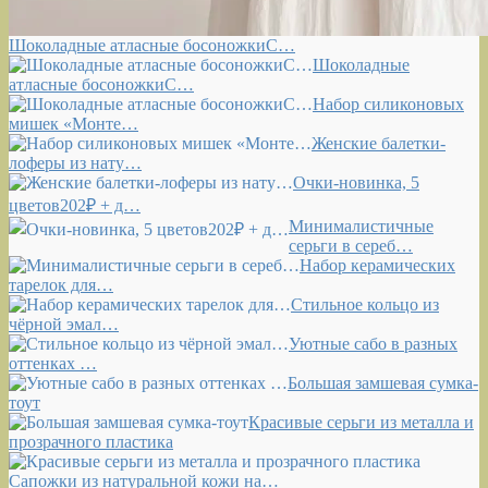
Шоколадные атласные босоножкиС…
Шоколадные
атласные босоножкиС…
Набор силиконовых
мишек «Монте…
Женские балетки-
лоферы из нату…
Очки-новинка, 5
цветов202₽ + д…
Минималистичные
серьги в сереб…
Набор керамических
тарелок для…
Стильное кольцо из
чёрной эмал…
Уютные сабо в разных
оттенках …
Большая замшевая сумка-
тоут
Красивые серьги из металла и
прозрачного пластика
Сапожки из натуральной кожи на…