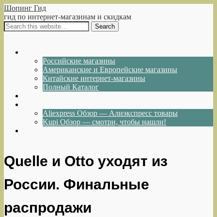
Шопинг Гид
гид по интернет-магазинам и скидкам
Show Navigation
Hide Navigation
Интернет-магазины
Российские магазины
Американские и Европейские магазины
Китайские интернет-магазины
Полный Каталог
Акции и Скидки
Каталог товаров
Aliexpress Обзор — Алиэкспресс товары
Kupi Обзор — смотри, чтобы нашли!
Написать нам
Quelle и Otto уходят из
России. Финальные
распродажи