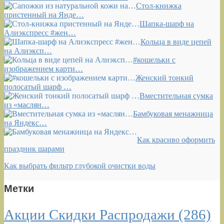
Стол-книжка
пристенный на Янде…
Шапка-шарф на
Алиэкспресс #жен…
Кольца в виде цепей
на Алиэксп…
#кошельки с
изображением карти…
Женский тонкий
полосатый шарф …
Вместительная сумка
из «маслян…
Бамбуковая менажница
на Яндекс…
Как красиво оформить
праздник шарами
Как выбрать фильтр глубокой очистки воды
Метки
Акции Скидки Распродажи
(286)