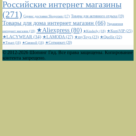
Российские интернет магазины
(271)
Сервис доставки Shopotam
(17)
Товары для активного отдыха
(19)
Товары для дома интернет магазин
(66)
Украшения
★Aliexpress
(80)
★KupiVIP
(25)
интернет магазин
(18)
★Kinderly
(18)
★LACYWEAR
(34)
★LAMODA
(27)
★myToys
(23)
★Quelle
(22)
★Сотмаркет
(20)
★Tmart
(16)
★Связной
(16)
© 2012-2026 Шопинг Гид. Все права защищены. Копирование
контента запрещено.