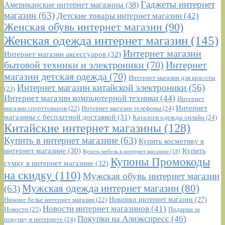
Гаджеты интернет
Американские интернет магазины
(38)
магазин
(63)
Детские товары интернет магазин
(42)
Женская обувь интернет магазин
(90)
Женская одежда интернет магазин
(145)
Интернет магазин
Интернет магазин аксессуаров
(32)
бытовой техники и электроники
(70)
Интернет
магазин детская одежда
(70)
Интернет магазин для красоты
Интернет магазин китайской электроники
(56)
(23)
Интернет магазин компьютерной техники
(44)
Интернет
Интернет
Интернет магазин телефоны
(24)
магазин спорттоваров
(22)
магазины с бесплатной доставкой
(31)
Каталоги одежды онлайн
(24)
Китайские интернет магазины
(128)
Купить в интернет магазине
(63)
Купить косметику в
интернет магазине
(30)
Купить
Купить мебель в интернет магазине
(18)
Купоны Промокоды
сумку в интернет магазине
(32)
на скидку
(110)
Мужская обувь интернет магазин
Мужская одежда интернет магазин
(80)
(63)
Новинки интернет магазин
(27)
Нижнее белье интернет магазин
(22)
Новости интернет магазинов
(41)
Новости
(25)
Подарки за
Покупки на Алиэкспресс
(46)
покупку в интернете
(24)