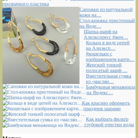
прозрачного пластика
Сапожки из натуральной
кожи на…
Стол-книжка пристенный
на Янде…
Шапка-шарф на
Алиэкспресс #жен…
Кольца в виде цепей
на Алиэксп…
#кошельки с
изображением карти…
Женский тонкий
полосатый шарф …
Вместительная сумка
из «маслян…
Бамбуковая менажница
на Яндекс…
Как красиво оформить
праздник шарами
Как выбрать фильтр
глубокой очистки воды