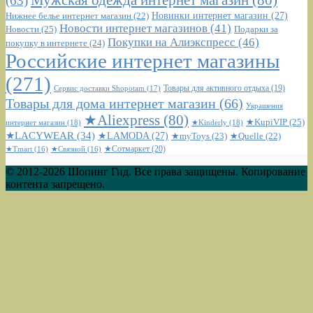
Мужская одежда интернет магазин
(80)
(63)
Новинки интернет магазин
(27)
Нижнее белье интернет магазин
(22)
Новости интернет магазинов
(41)
Новости
(25)
Подарки за
Покупки на Алиэкспресс
(46)
покупку в интернете
(24)
Российские интернет магазины
(271)
Сервис доставки Shopotam
(17)
Товары для активного отдыха
(19)
Товары для дома интернет магазин
(66)
Украшения
★Aliexpress
(80)
★KupiVIP
(25)
интернет магазин
(18)
★Kinderly
(18)
★LACYWEAR
(34)
★LAMODA
(27)
★myToys
(23)
★Quelle
(22)
★Сотмаркет
(20)
★Tmart
(16)
★Связной
(16)
© 2012-2026 Шопинг Гид. Все права защищены. Копирование
контента запрещено.