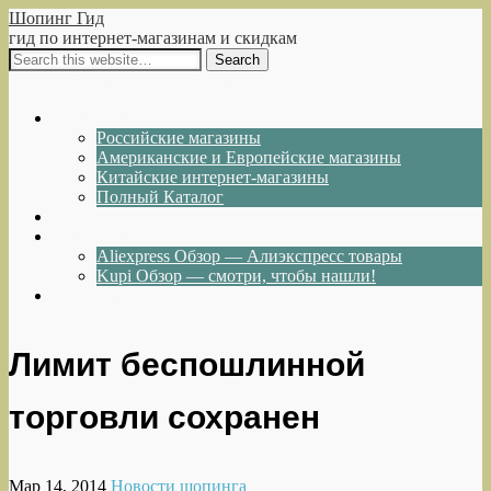
Шопинг Гид
гид по интернет-магазинам и скидкам
Show Navigation
Hide Navigation
Интернет-магазины
Российские магазины
Американские и Европейские магазины
Китайские интернет-магазины
Полный Каталог
Акции и Скидки
Каталог товаров
Aliexpress Обзор — Алиэкспресс товары
Kupi Обзор — смотри, чтобы нашли!
Написать нам
Лимит беспошлинной
торговли сохранен
Мар 14, 2014
Новости шопинга