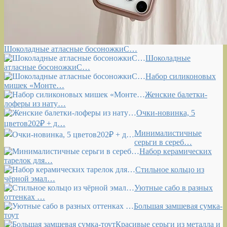
Шоколадные атласные босоножкиС…
Шоколадные
атласные босоножкиС…
Набор силиконовых
мишек «Монте…
Женские балетки-
лоферы из нату…
Очки-новинка, 5
цветов202₽ + д…
Минималистичные
серьги в сереб…
Набор керамических
тарелок для…
Стильное кольцо из
чёрной эмал…
Уютные сабо в разных
оттенках …
Большая замшевая сумка-
тоут
Красивые серьги из металла и