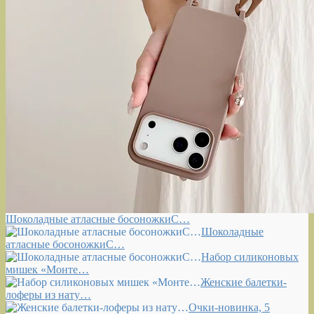
Шоколадные атласные босоножкиС…
Шоколадные
атласные босоножкиС…
Набор силиконовых
мишек «Монте…
Женские балетки-
лоферы из нату…
Очки-новинка, 5