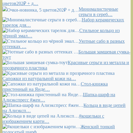
цветов202₽ + д…
Минималистичные
серьги в сереб…
Набор керамических
тарелок для…
Стильное кольцо из
чёрной эмал…
Уютные сабо в разных
оттенках …
Большая замшевая сумка-
тоут
Красивые серьги из металла и
прозрачного пластика
Сапожки из натуральной кожи на…
Стол-книжка
пристенный на Янде…
Шапка-шарф на
Алиэкспресс #жен…
Кольца в виде цепей
на Алиэксп…
#кошельки с
изображением карти…
Женский тонкий
полосатый шарф …