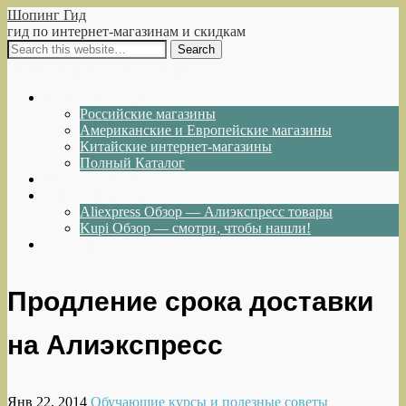
Шопинг Гид
гид по интернет-магазинам и скидкам
Show Navigation
Hide Navigation
Интернет-магазины
Российские магазины
Американские и Европейские магазины
Китайские интернет-магазины
Полный Каталог
Акции и Скидки
Каталог товаров
Aliexpress Обзор — Алиэкспресс товары
Kupi Обзор — смотри, чтобы нашли!
Написать нам
Продление срока доставки
на Алиэкспресс
Янв 22, 2014
Обучающие курсы и полезные советы