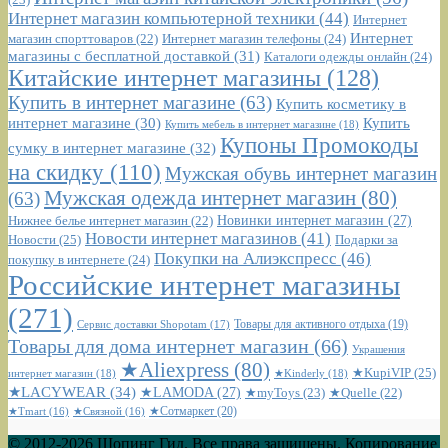
Интернет магазин компьютерной техники
(44)
Интернет
Интернет
Интернет магазин телефоны
(24)
магазин спорттоваров
(22)
магазины с бесплатной доставкой
(31)
Каталоги одежды онлайн
(24)
Китайские интернет магазины
(128)
Купить в интернет магазине
(63)
Купить косметику в
интернет магазине
(30)
Купить
Купить мебель в интернет магазине
(18)
Купоны Промокоды
сумку в интернет магазине
(32)
на скидку
(110)
Мужская обувь интернет магазин
Мужская одежда интернет магазин
(80)
(63)
Новинки интернет магазин
(27)
Нижнее белье интернет магазин
(22)
Новости интернет магазинов
(41)
Новости
(25)
Подарки за
Покупки на Алиэкспресс
(46)
покупку в интернете
(24)
Российские интернет магазины
(271)
Сервис доставки Shopotam
(17)
Товары для активного отдыха
(19)
Товары для дома интернет магазин
(66)
Украшения
★Aliexpress
(80)
★KupiVIP
(25)
интернет магазин
(18)
★Kinderly
(18)
★LACYWEAR
(34)
★LAMODA
(27)
★myToys
(23)
★Quelle
(22)
★Сотмаркет
(20)
★Tmart
(16)
★Связной
(16)
© 2012-2026 Шопинг Гид. Все права защищены. Копирование