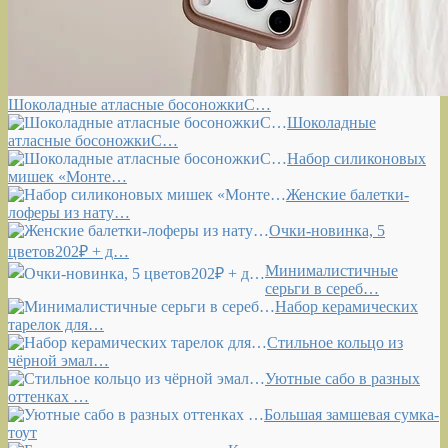
Шоколадные атласные босоножкиС…
Шоколадные
атласные босоножкиС…
Набор силиконовых
мишек «Монте…
Женские балетки-
лоферы из нату…
Очки-новинка, 5
цветов202₽ + д…
Минималистичные
серьги в сереб…
Набор керамических
тарелок для…
Стильное кольцо из
чёрной эмал…
Уютные сабо в разных
оттенках …
Большая замшевая сумка-
тоут