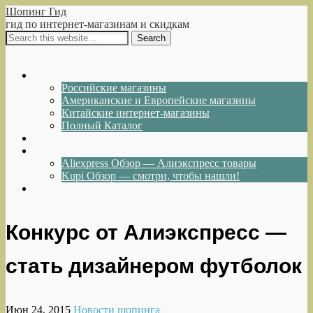
Шопинг Гид
гид по интернет-магазинам и скидкам
Show Navigation
Hide Navigation
Интернет-магазины
Российские магазины
Американские и Европейские магазины
Китайские интернет-магазины
Полный Каталог
Акции и Скидки
Каталог товаров
Aliexpress Обзор — Алиэкспресс товары
Kupi Обзор — смотри, чтобы нашли!
Написать нам
Конкурс от Алиэкспресс —
стать дизайнером футболок
Июн 24, 2015
Новости шопинга