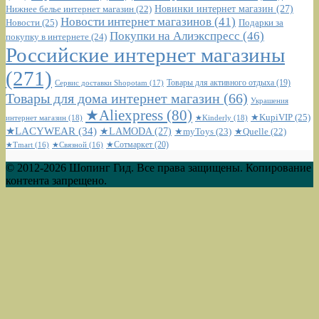
Новинки интернет магазин
(27)
Нижнее белье интернет магазин
(22)
Новости интернет магазинов
(41)
Новости
(25)
Подарки за
Покупки на Алиэкспресс
(46)
покупку в интернете
(24)
Российские интернет магазины
(271)
Сервис доставки Shopotam
(17)
Товары для активного отдыха
(19)
Товары для дома интернет магазин
(66)
Украшения
★Aliexpress
(80)
★KupiVIP
(25)
интернет магазин
(18)
★Kinderly
(18)
★LACYWEAR
(34)
★LAMODA
(27)
★myToys
(23)
★Quelle
(22)
★Сотмаркет
(20)
★Tmart
(16)
★Связной
(16)
© 2012-2026 Шопинг Гид. Все права защищены. Копирование
контента запрещено.