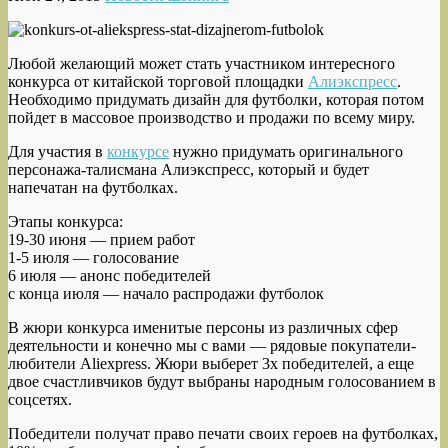
Любой желающий может стать участником интересного
конкурса от китайской торговой площадки
Алиэкспресс
.
Необходимо придумать дизайн для футболки, которая потом
пойдет в массовое производство и продажи по всему миру.
Для участия в
конкурсе
нужно придумать оригинального
персонажа-талисмана Алиэкспресс, который и будет
напечатан на футболках.
Этапы конкурса:
19-30 июня — прием работ
1-5 июля — голосование
6 июля — анонс победителей
с конца июля — начало распродажи футболок
В жюри конкурса именитые персоны из различных сфер
деятельности и конечно мы с вами — рядовые покупатели-
любители Aliexpress. Жюри выберет 3х победителей, а еще
двое счастливчиков будут выбраны народным голосованием в
соцсетях.
Победители получат право печати своих героев на футболках,