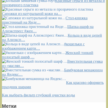
Красивые серьги из металла и
прозрачного пластика
Сапожки из натуральной кожи на…
Стол-книжка
пристенный на Янде…
Шапка-шарф на
Алиэкспресс #жен…
Кольца в виде цепей
на Алиэксп…
#кошельки с
изображением карти…
Женский тонкий
полосатый шарф …
Вместительная сумка
из «маслян…
Бамбуковая менажница
на Яндекс…
Как красиво оформить
праздник шарами
Как выбрать фильтр глубокой очистки воды
Метки