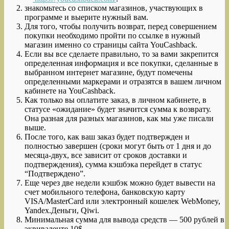
знакомьтесь со списком магазинов, участвующих в
программе и выерите нужный вам.
Для того, чтобы получить возврат, перед совершением
покупки необходимо пройти по ссылке в нужный
магазин именно со страницы сайта YouCashback.
Если вы все сделаете правильно, то за вами закрепится
определенная информация и все покупки, сделанные в
выбранном интернет магазине, будут помечены
определенными маркерами и отразятся в вашем личном
кабинете на YouCashback.
Как только вы оплатите заказ, в личном кабинете, в
статусе «ожидание» будет значится сумма к возврату.
Она разная для разных магазинов, как мы уже писали
выше.
После того, как ваш заказ будет подтвержден и
полностью завершен (сроки могут быть от 1 дня и до
месяца-двух, все зависит от сроков доставки и
подтверждения), сумма кэшбэка перейдет в статус
“Подтверждено”.
Еще через две недели кэшбэк можно будет вывести на
счет мобильного телефона, банковскую карту
VISA/MasterCard или электронный кошелек WebMoney,
Yandex.Деньги, Qiwi.
Минимальная сумма для вывода средств — 500 рублей в
эквиваленте 10$.