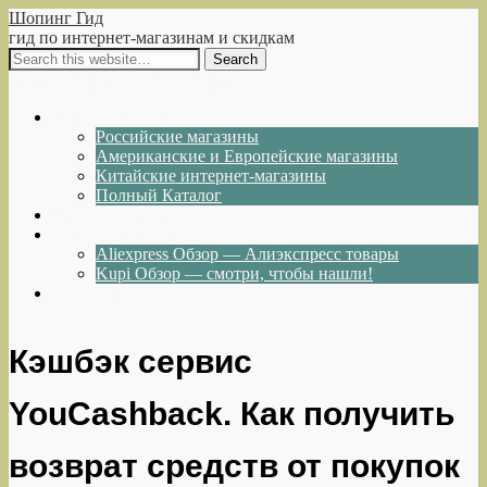
Шопинг Гид
гид по интернет-магазинам и скидкам
Show Navigation
Hide Navigation
Интернет-магазины
Российские магазины
Американские и Европейские магазины
Китайские интернет-магазины
Полный Каталог
Акции и Скидки
Каталог товаров
Aliexpress Обзор — Алиэкспресс товары
Kupi Обзор — смотри, чтобы нашли!
Написать нам
Кэшбэк сервис
YouCashback. Как получить
возврат средств от покупок