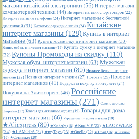
магазин китайской электроники
(56)
Интернет магазин
компьютерной техники
(44)
Интернет магазин спорттоваров
(22)
Интернет магазины с бесплатной
Интернет магазин телефоны
(24)
Китайские
доставкой
(31)
Каталоги одежды онлайн
(24)
интернет магазины
(128)
Купить в интернет
магазине
(63)
Купить косметику в интернет магазине
(30)
Купить сумку в интернет магазине
Купить мебель в интернет магазине
(18)
Купоны Промокоды на скидку
(110)
(32)
Мужская
Мужская обувь интернет магазин
(63)
одежда интернет магазин
(80)
Нижнее белье интернет
Новости
Новинки интернет магазин
(27)
Новости
(25)
магазин
(22)
интернет магазинов
(41)
Подарки за покупку в интернете
(24)
Российские
Покупки на Алиэкспресс
(46)
интернет магазины
(271)
Сервис доставки
Товары для дома
Shopotam
(17)
Товары для активного отдыха
(19)
интернет магазин
(66)
Украшения интернет магазин
(18)
★Aliexpress
(80)
★LACYWEAR
★KupiVIP
(25)
★Kinderly
(18)
(34)
★LAMODA
(27)
★myToys
(23)
★Quelle
(22)
★Tmart
(16)
★Связной
★Сотмаркет
(20)
(16)