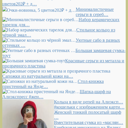
цветов202₽ + д…
Минималистичные
серьги в сереб…
Набор керамических
тарелок для…
Стильное кольцо из
чёрной эмал…
Уютные сабо в разных
оттенках …
Большая замшевая сумка-
тоут
Красивые серьги из металла и
прозрачного пластика
Сапожки из натуральной кожи на…
Стол-книжка
пристенный на Янде…
Шапка-шарф на
Алиэкспресс #жен…
Кольца в виде цепей на Алиэксп…
#кошельки с изображением карти…
Женский тонкий полосатый шарф
…
Вместительная сумка из «маслян…
Бамбуковая менажница на Яндекс…