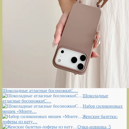
Шоколадные атласные босоножкиС…
Шоколадные
атласные босоножкиС…
Набор силиконовых
мишек «Монте…
Женские балетки-
лоферы из нату…
Очки-новинка, 5