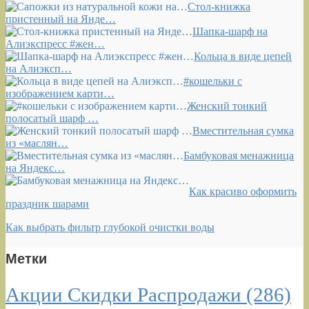
Стол-книжка
пристенный на Янде…
Шапка-шарф на
Алиэкспресс #жен…
Кольца в виде цепей
на Алиэксп…
#кошельки с
изображением карти…
Женский тонкий
полосатый шарф …
Вместительная сумка
из «маслян…
Бамбуковая менажница
на Яндекс…
Как красиво оформить
праздник шарами
Как выбрать фильтр глубокой очистки воды
Метки
Акции Скидки Распродажи
(286)