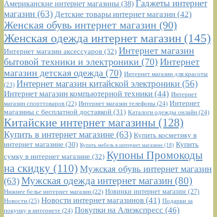
Гаджеты интернет
Американские интернет магазины
(38)
магазин
(63)
Детские товары интернет магазин
(42)
Женская обувь интернет магазин
(90)
Женская одежда интернет магазин
(145)
Интернет магазин
Интернет магазин аксессуаров
(32)
бытовой техники и электроники
(70)
Интернет
магазин детская одежда
(70)
Интернет магазин для красоты
Интернет магазин китайской электроники
(56)
(23)
Интернет магазин компьютерной техники
(44)
Интернет
Интернет
Интернет магазин телефоны
(24)
магазин спорттоваров
(22)
магазины с бесплатной доставкой
(31)
Каталоги одежды онлайн
(24)
Китайские интернет магазины
(128)
Купить в интернет магазине
(63)
Купить косметику в
интернет магазине
(30)
Купить
Купить мебель в интернет магазине
(18)
Купоны Промокоды
сумку в интернет магазине
(32)
на скидку
(110)
Мужская обувь интернет магазин
Мужская одежда интернет магазин
(80)
(63)
Новинки интернет магазин
(27)
Нижнее белье интернет магазин
(22)
Новости интернет магазинов
(41)
Новости
(25)
Подарки за
Покупки на Алиэкспресс
(46)
покупку в интернете
(24)