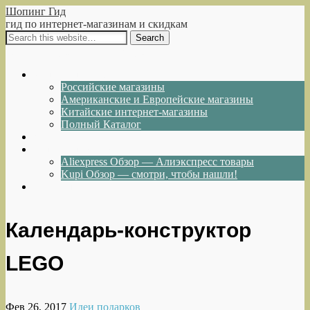
Шопинг Гид
гид по интернет-магазинам и скидкам
Show Navigation
Hide Navigation
Интернет-магазины
Российские магазины
Американские и Европейские магазины
Китайские интернет-магазины
Полный Каталог
Акции и Скидки
Каталог товаров
Aliexpress Обзор — Алиэкспресс товары
Kupi Обзор — смотри, чтобы нашли!
Написать нам
Календарь-конструктор
LEGO
Фев 26, 2017
Идеи подарков