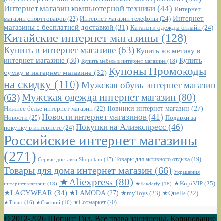
Интернет магазин компьютерной техники
(44)
Интернет
Интернет
Интернет магазин телефоны
(24)
магазин спорттоваров
(22)
магазины с бесплатной доставкой
(31)
Каталоги одежды онлайн
(24)
Китайские интернет магазины
(128)
Купить в интернет магазине
(63)
Купить косметику в
интернет магазине
(30)
Купить
Купить мебель в интернет магазине
(18)
Купоны Промокоды
сумку в интернет магазине
(32)
на скидку
(110)
Мужская обувь интернет магазин
Мужская одежда интернет магазин
(80)
(63)
Новинки интернет магазин
(27)
Нижнее белье интернет магазин
(22)
Новости интернет магазинов
(41)
Новости
(25)
Подарки за
Покупки на Алиэкспресс
(46)
покупку в интернете
(24)
Российские интернет магазины
(271)
Сервис доставки Shopotam
(17)
Товары для активного отдыха
(19)
Товары для дома интернет магазин
(66)
Украшения
★Aliexpress
(80)
★KupiVIP
(25)
интернет магазин
(18)
★Kinderly
(18)
★LACYWEAR
(34)
★LAMODA
(27)
★myToys
(23)
★Quelle
(22)
★Сотмаркет
(20)
★Tmart
(16)
★Связной
(16)
© 2012-2026 Шопинг Гид. Все права защищены. Копирование