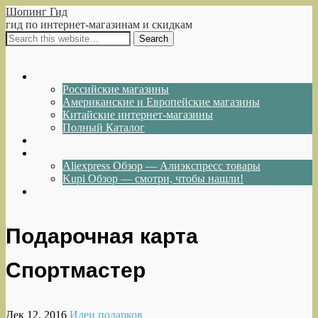
Шопинг Гид
гид по интернет-магазинам и скидкам
Show Navigation
Hide Navigation
Интернет-магазины
Российские магазины
Американские и Европейские магазины
Китайские интернет-магазины
Полный Каталог
Акции и Скидки
Каталог товаров
Aliexpress Обзор — Алиэкспресс товары
Kupi Обзор — смотри, чтобы нашли!
Написать нам
Подарочная карта
Спортмастер
Дек 12, 2016
Идеи подарков