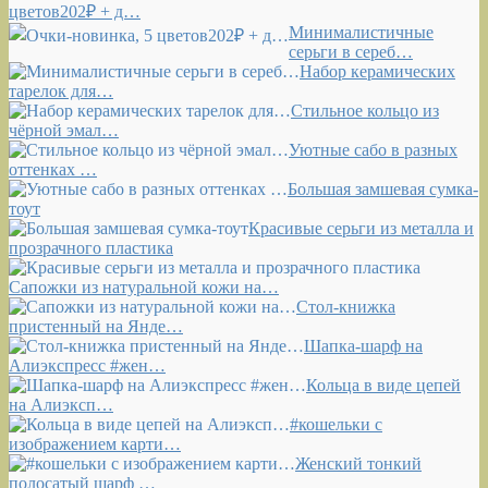
цветов202₽ + д…
Минималистичные
серьги в сереб…
Набор керамических
тарелок для…
Стильное кольцо из
чёрной эмал…
Уютные сабо в разных
оттенках …
Большая замшевая сумка-
тоут
Красивые серьги из металла и
прозрачного пластика
Сапожки из натуральной кожи на…
Стол-книжка
пристенный на Янде…
Шапка-шарф на
Алиэкспресс #жен…
Кольца в виде цепей
на Алиэксп…
#кошельки с
изображением карти…
Женский тонкий
полосатый шарф …