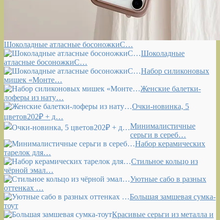
Шоколадные атласные босоножкиС…
Шоколадные
атласные босоножкиС…
Набор силиконовых
мишек «Монте…
Женские балетки-
лоферы из нату…
Очки-новинка, 5
цветов202₽ + д…
Минималистичные
серьги в сереб…
Набор керамических
тарелок для…
Стильное кольцо из
чёрной эмал…
Уютные сабо в разных
оттенках …
Большая замшевая сумка-
тоут
Красивые серьги из металла и