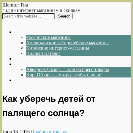
Шопинг Гид
гид по интернет-магазинам и скидкам
Show Navigation
Hide Navigation
Интернет-магазины
Российские магазины
Американские и Европейские магазины
Китайские интернет-магазины
Полный Каталог
Акции и Скидки
Каталог товаров
Aliexpress Обзор — Алиэкспресс товары
Kupi Обзор — смотри, чтобы нашли!
Написать нам
Как уберечь детей от
палящего солнца?
Июл 18, 2016
Подборки товаров