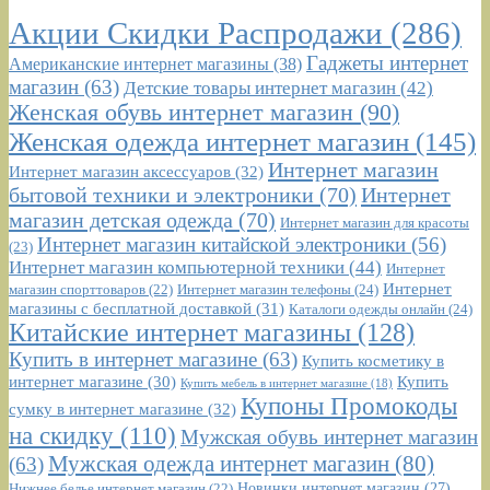
Акции Скидки Распродажи
(286)
Гаджеты интернет
Американские интернет магазины
(38)
магазин
(63)
Детские товары интернет магазин
(42)
Женская обувь интернет магазин
(90)
Женская одежда интернет магазин
(145)
Интернет магазин
Интернет магазин аксессуаров
(32)
бытовой техники и электроники
(70)
Интернет
магазин детская одежда
(70)
Интернет магазин для красоты
Интернет магазин китайской электроники
(56)
(23)
Интернет магазин компьютерной техники
(44)
Интернет
Интернет
Интернет магазин телефоны
(24)
магазин спорттоваров
(22)
магазины с бесплатной доставкой
(31)
Каталоги одежды онлайн
(24)
Китайские интернет магазины
(128)
Купить в интернет магазине
(63)
Купить косметику в
интернет магазине
(30)
Купить
Купить мебель в интернет магазине
(18)
Купоны Промокоды
сумку в интернет магазине
(32)
на скидку
(110)
Мужская обувь интернет магазин
Мужская одежда интернет магазин
(80)
(63)
Новинки интернет магазин
(27)
Нижнее белье интернет магазин
(22)