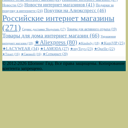
Новости интернет магазинов
(41)
Новости
(25)
Подарки за
Покупки на Алиэкспресс
(46)
покупку в интернете
(24)
Российские интернет магазины
(271)
Сервис доставки Shopotam
(17)
Товары для активного отдыха
(19)
Товары для дома интернет магазин
(66)
Украшения
★Aliexpress
(80)
★KupiVIP
(25)
интернет магазин
(18)
★Kinderly
(18)
★LACYWEAR
(34)
★LAMODA
(27)
★myToys
(23)
★Quelle
(22)
★Сотмаркет
(20)
★Tmart
(16)
★Связной
(16)
© 2012-2026 Шопинг Гид. Все права защищены. Копирование
контента запрещено.